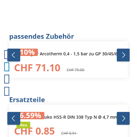
Produktgalerie überspringen
passendes Zubehör
10
%
Druckregler Arcotherm 0,4 - 1,5 bar zu GP 30/45/65
CHF 71.10
CHF 79.00
Produktgalerie überspringen
Ersatzteile
6.59
%
Spiralbohrer Ruko HSS-R DIN 338 Typ N Ø 4,7 mm
Neu
CHF 0.85
CHF 0.91