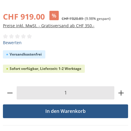
Bildergalerie überspringen
CHF 919.00
%
CHF 1’020.89
(9.98% gespart)
Preise inkl. MwSt. - Gratisversand ab CHF 350.-
Durchschnittliche Bewertung von 0 von 5 Sternen
Bewerten
Versandkostenfrei
Sofort verfügbar, Lieferzeit: 1-2 Werktage
Produkt Anzahl: Gib den gewünschten Wert
In den Warenkorb