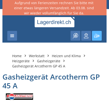
Aufgrund von Ferienzeiten rechnen Sie bitte mit
nhalt springen
einer etwas längeren Versandzeit. Ab 03.08. sind
wir wieder vollumfänglich für Sie da.
Warenk
Home
Werkstatt
Heizen und Klima
Heizgeräte
Gasheizgeräte
Gasheizgerät Arcotherm GP 45 A
Gasheizgerät Arcotherm GP
45 A