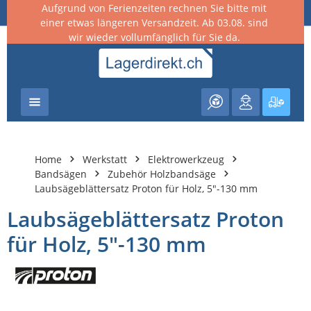
Aufgrund von Ferienzeiten rechnen Sie bitte mit
nhalt springen
einer etwas längeren Versandzeit. Ab 03.08. sind
wir wieder vollumfänglich für Sie da.
Warenk
Home
Werkstatt
Elektrowerkzeug
Bandsägen
Zubehör Holzbandsäge
Laubsägeblättersatz Proton für Holz, 5"-130 mm
Laubsägeblättersatz Proton
für Holz, 5"-130 mm