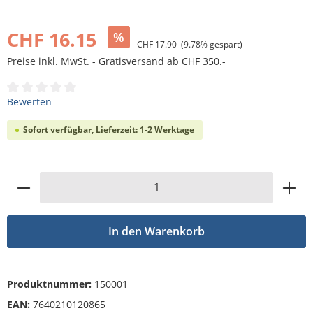
Bildergalerie überspringen
CHF 16.15
%
CHF 17.90
(9.78% gespart)
Preise inkl. MwSt. - Gratisversand ab CHF 350.-
Durchschnittliche Bewertung von 0 von 5 Sternen
Bewerten
Sofort verfügbar, Lieferzeit: 1-2 Werktage
Produkt Anzahl: Gib den gewünschten Wert
In den Warenkorb
Produktnummer:
150001
EAN:
7640210120865