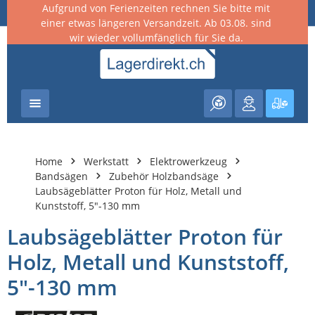
Aufgrund von Ferienzeiten rechnen Sie bitte mit
nhalt springen
einer etwas längeren Versandzeit. Ab 03.08. sind
wir wieder vollumfänglich für Sie da.
Warenk
Home
Werkstatt
Elektrowerkzeug
Bandsägen
Zubehör Holzbandsäge
Laubsägeblätter Proton für Holz, Metall und
Kunststoff, 5"-130 mm
Laubsägeblätter Proton für
Holz, Metall und Kunststoff,
5"-130 mm