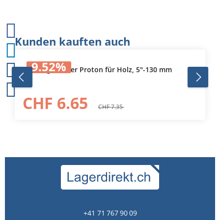
Produktgalerie überspringen
Kunden kauften auch
9.52
%
Laubsägeblätter Proton für Holz, 5"-130 mm
CHF 6.65
CHF 7.35
+41 71 767 90 09