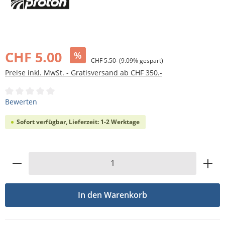
Bildergalerie überspringen
CHF 5.00
%
CHF 5.50
(9.09% gespart)
Preise inkl. MwSt. - Gratisversand ab CHF 350.-
Durchschnittliche Bewertung von 0 von 5 Sternen
Bewerten
Sofort verfügbar, Lieferzeit: 1-2 Werktage
Produkt Anzahl: Gib den gewünschten Wert
In den Warenkorb