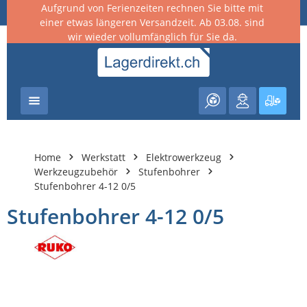
Aufgrund von Ferienzeiten rechnen Sie bitte mit
nhalt springen
einer etwas längeren Versandzeit. Ab 03.08. sind
wir wieder vollumfänglich für Sie da.
Warenk
Home
Werkstatt
Elektrowerkzeug
Werkzeugzubehör
Stufenbohrer
Stufenbohrer 4-12 0/5
Stufenbohrer 4-12 0/5
Bildergalerie überspringen