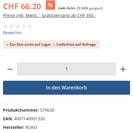
CHF 66.20
%
CHF 73.51
(9.94% gespart)
Preise inkl. MwSt. - Gratisversand ab CHF 350.-
Durchschnittliche Bewertung von 0 von 5 Sternen
Bewerten
Zur Zeit nicht auf Lager → Lieferfrist auf Anfrage
Produkt Anzahl: Gib den gewünschten Wert
In den Warenkorb
Produktnummer:
579630
EAN:
4007140001320
Hersteller:
RUKO