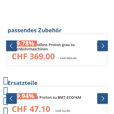
Produktgalerie überspringen
passendes Zubehör
9.78
%
Maschinenstandfuss Proton grau zu
Tischbohrmaschinen
CHF 369.00
CHF 409.00
Produktgalerie überspringen
Ersatzteile
9.94
%
Plexiglasschutz Proton zu BMT-ECO16M
CHF 47.10
CHF 52.30