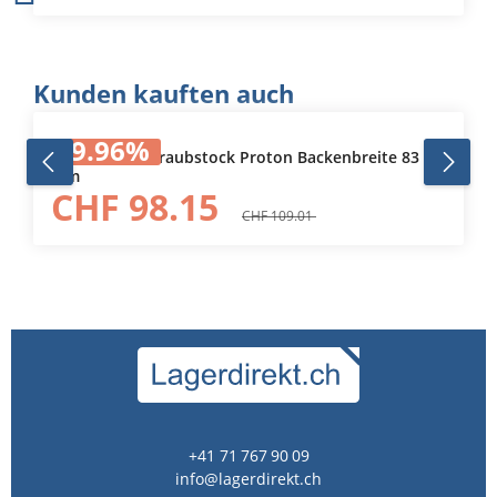
Produktgalerie überspringen
Kunden kauften auch
9.96
%
Maschinenschraubstock Proton Backenbreite 83
mm
CHF 98.15
CHF 109.01
+41 71 767 90 09
info@lagerdirekt.ch