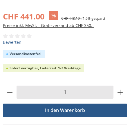
Bildergalerie überspringen
CHF 441.00
%
CHF 448.19
(1.6% gespart)
Preise inkl. MwSt. - Gratisversand ab CHF 350.-
Durchschnittliche Bewertung von 0 von 5 Sternen
Bewerten
Versandkostenfrei
Sofort verfügbar, Lieferzeit: 1-2 Werktage
Produkt Anzahl: Gib den gewünschten Wert
In den Warenkorb