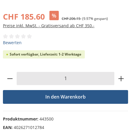
Bildergalerie überspringen
CHF 185.60
%
CHF 206.15
(9.97% gespart)
Preise inkl. MwSt. - Gratisversand ab CHF 350.-
Durchschnittliche Bewertung von 0 von 5 Sternen
Bewerten
Sofort verfügbar, Lieferzeit: 1-2 Werktage
Produkt Anzahl: Gib den gewünschten Wert
In den Warenkorb
Produktnummer:
443500
EAN:
4026271012784