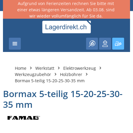
Aufgrund von Ferienzeiten rechnen Sie bitte mit
nhalt springen
einer etwas längeren Versandzeit. Ab 03.08. sind
wir wieder vollumfänglich für Sie da.
Warenk
Home
Werkstatt
Elektrowerkzeug
Werkzeugzubehör
Holzbohrer
Bormax 5-teilig 15-20-25-30-35 mm
Bormax 5-teilig 15-20-25-30-
35 mm