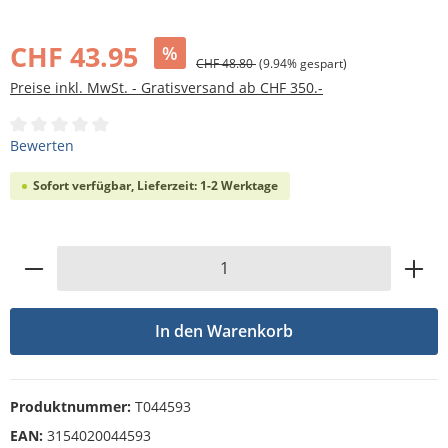
Bildergalerie überspringen
CHF 43.95
%
CHF 48.80
(9.94% gespart)
Preise inkl. MwSt. - Gratisversand ab CHF 350.-
Durchschnittliche Bewertung von 0 von 5 Sternen
Bewerten
Sofort verfügbar, Lieferzeit: 1-2 Werktage
Produkt Anzahl: Gib den gewünschten Wert
In den Warenkorb
Produktnummer:
T044593
EAN:
3154020044593