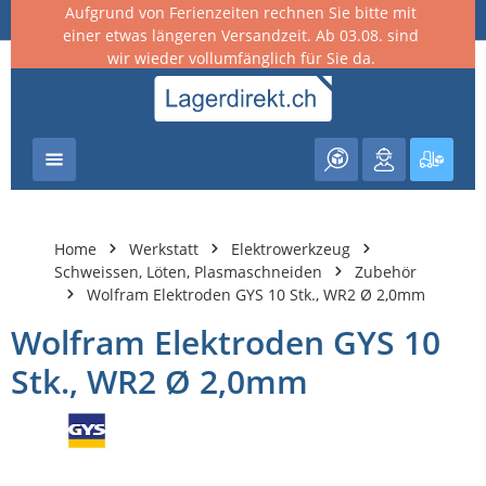
Aufgrund von Ferienzeiten rechnen Sie bitte mit
nhalt springen
einer etwas längeren Versandzeit. Ab 03.08. sind
wir wieder vollumfänglich für Sie da.
Warenk
Home
Werkstatt
Elektrowerkzeug
Schweissen, Löten, Plasmaschneiden
Zubehör
Wolfram Elektroden GYS 10 Stk., WR2 Ø 2,0mm
Wolfram Elektroden GYS 10
Stk., WR2 Ø 2,0mm