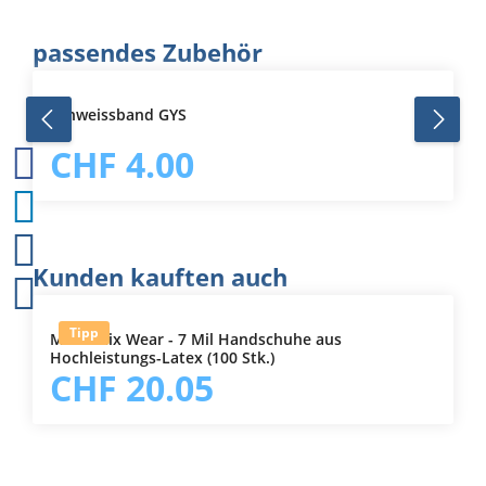
Produktgalerie überspringen
passendes Zubehör
Schweissband GYS
CHF 4.00
Produktgalerie überspringen
Kunden kauften auch
Tipp
Mechanix Wear - 7 Mil Handschuhe aus
Hochleistungs-Latex (100 Stk.)
CHF 20.05