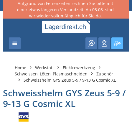
Aufgrund von Ferienzeiten rechnen Sie bitte mit
nhalt springen
einer etwas längeren Versandzeit. Ab 03.08. sind
wir wieder vollumfänglich für Sie da.
Warenk
Home
Werkstatt
Elektrowerkzeug
Schweissen, Löten, Plasmaschneiden
Zubehör
Schweisshelm GYS Zeus 5-9 / 9-13 G Cosmic XL
Schweisshelm GYS Zeus 5-9 /
9-13 G Cosmic XL