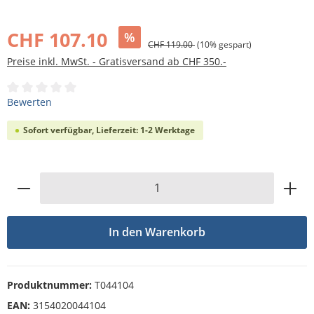
Bildergalerie überspringen
CHF 107.10
%
CHF 119.00
(10% gespart)
Preise inkl. MwSt. - Gratisversand ab CHF 350.-
Durchschnittliche Bewertung von 0 von 5 Sternen
Bewerten
Sofort verfügbar, Lieferzeit: 1-2 Werktage
Produkt Anzahl: Gib den gewünschten Wert
In den Warenkorb
Produktnummer:
T044104
EAN:
3154020044104