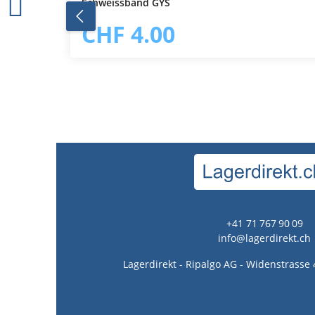
Schweissband GYS
In den Warenkorb
CHF 4.00
+41 71 767 90 09
info@lagerdirekt.ch
Lagerdirekt - Ripalgo AG - Widenstrasse 