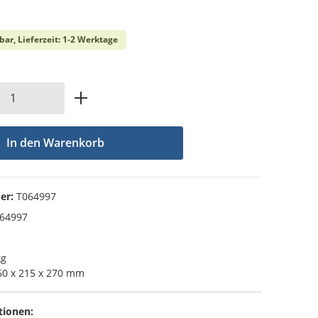
che Bewertung von 0 von 5 Sternen
bar, Lieferzeit: 1-2 Werktage
Anzahl: Gib den gewünschten Wert ein od
In den Warenkorb
er:
T064997
64997
kg
0 x 215 x 270 mm
tionen: