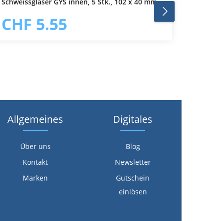
Schweissgläser GYS innen, 5 Stk., 102 x 40 mm
Schutzh
In den Warenkorb
CHF 5.55
CHF
Allgemeines
Digitales
Über uns
Blog
Kontakt
Newsletter
Marken
Gutschein
einlösen