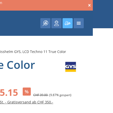
en
Warenkorb enthält 0 Posit
isshelm GYS, LCD Techno 11 True Color
e Color
5.15
%
CHF 39.00
(9.87% gespart)
St. - Gratisversand ab CHF 350.-