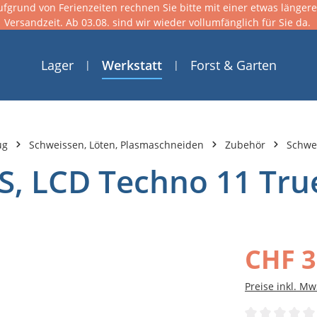
ufgrund von Ferienzeiten rechnen Sie bitte mit einer etwas länger
Versandzeit. Ab 03.08. sind wir wieder vollumfänglich für Sie da.
Lager
Werkstatt
Forst & Garten
ug
Schweissen, Löten, Plasmaschneiden
Zubehör
Schwe
, LCD Techno 11 Tru
CHF 3
Preise inkl. Mw