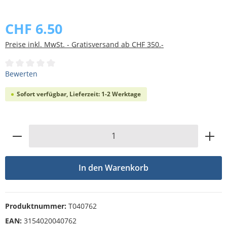
Bildergalerie überspringen
CHF 6.50
Preise inkl. MwSt. - Gratisversand ab CHF 350.-
Durchschnittliche Bewertung von 0 von 5 Sternen
Bewerten
Sofort verfügbar, Lieferzeit: 1-2 Werktage
Produkt Anzahl: Gib den gewünschten Wert
In den Warenkorb
Produktnummer:
T040762
EAN:
3154020040762