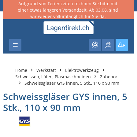
Aufgrund von Ferienzeiten rechnen Sie bitte mit
nhalt springen
einer etwas längeren Versandzeit. Ab 03.08. sind
wir wieder vollumfänglich für Sie da.
Warenk
Home
Werkstatt
Elektrowerkzeug
Schweissen, Löten, Plasmaschneiden
Zubehör
Schweissgläser GYS innen, 5 Stk., 110 x 90 mm
Schweissgläser GYS innen, 5
Stk., 110 x 90 mm