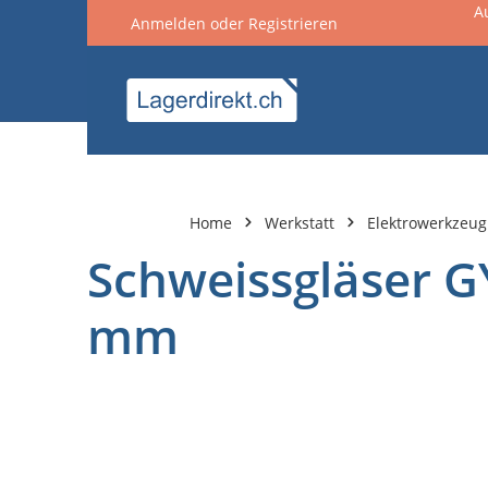
A
Anmelden
oder
Registrieren
springen
Zur Hauptnavigation springen
Home
Werkstatt
Elektrowerkzeug
Schweissgläser GY
mm
Bildergalerie überspringen