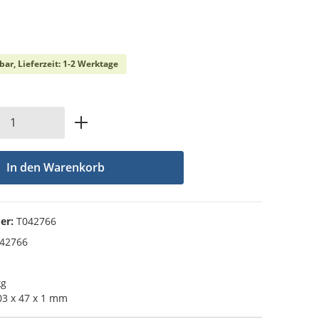
che Bewertung von 0 von 5 Sternen
bar, Lieferzeit: 1-2 Werktage
Anzahl: Gib den gewünschten Wert ein od
In den Warenkorb
er:
T042766
42766
kg
3 x 47 x 1 mm