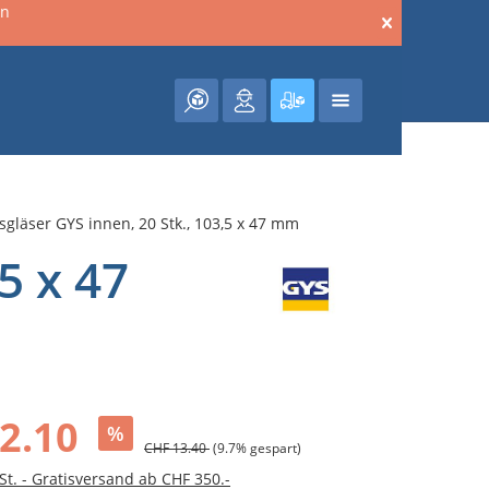
en
Warenkorb enthält 0 Posit
gläser GYS innen, 20 Stk., 103,5 x 47 mm
5 x 47
2.10
%
CHF 13.40
(9.7% gespart)
St. - Gratisversand ab CHF 350.-