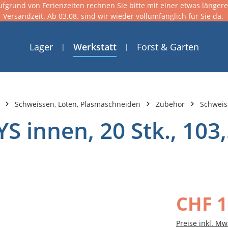
ufgrund von Ferienzeiten rechnen Sie bitte mit einer etwas länger
Versandzeit. Ab 03.08. sind wir wieder vollumfänglich für Sie da.
Lager
Werkstatt
Forst & Garten
Schweissen, Löten, Plasmaschneiden
Zubehör
Schweiss
S innen, 20 Stk., 103,
CHF 1
Preise inkl. Mw