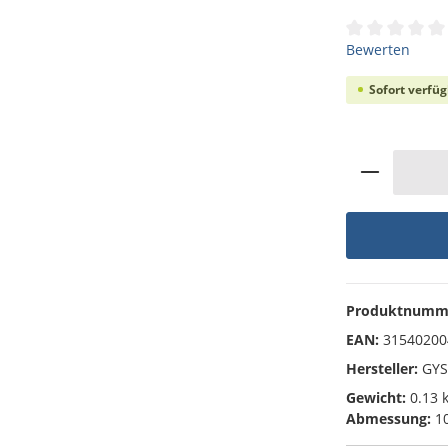
Durchschnittli
Bewerten
Sofort verfüg
Produkt 
Produktnumm
EAN:
31540200
Hersteller:
GYS
Gewicht:
0.13 
Abmessung:
10