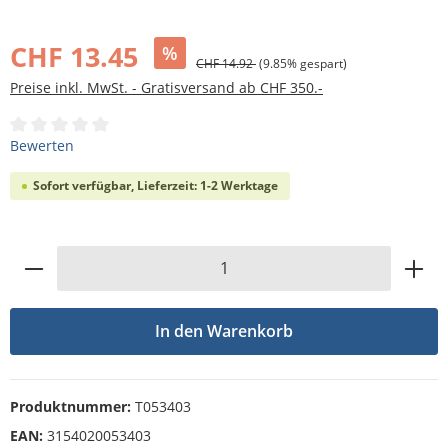
Bildergalerie überspringen
CHF 13.45
%
CHF 14.92
(9.85% gespart)
Preise inkl. MwSt. - Gratisversand ab CHF 350.-
Durchschnittliche Bewertung von 0 von 5 Sternen
Bewerten
Sofort verfügbar, Lieferzeit: 1-2 Werktage
Produkt Anzahl: Gib den gewünschten Wert
In den Warenkorb
Produktnummer:
T053403
EAN:
3154020053403