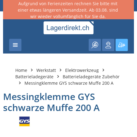
Aufgrund von Ferienzeiten rechnen Sie bitte mit
nhalt springen
einer etwas längeren Versandzeit. Ab 03.08. sind
wir wieder vollumfänglich für Sie da.
Warenk
Home
Werkstatt
Elektrowerkzeug
Batterieladegeräte
Batterieladegeräte Zubehör
Messingklemme GYS schwarze Muffe 200 A
Messingklemme GYS
schwarze Muffe 200 A