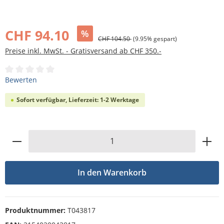
Bildergalerie überspringen
CHF 94.10
%
CHF 104.50
(9.95% gespart)
Preise inkl. MwSt. - Gratisversand ab CHF 350.-
Durchschnittliche Bewertung von 0 von 5 Sternen
Bewerten
Sofort verfügbar, Lieferzeit: 1-2 Werktage
Produkt Anzahl: Gib den gewünschten Wert
In den Warenkorb
Produktnummer:
T043817