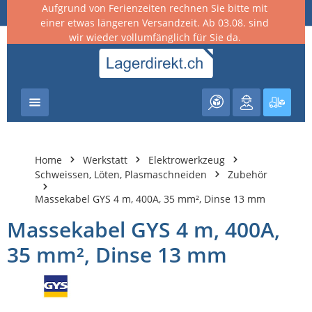
Aufgrund von Ferienzeiten rechnen Sie bitte mit
nhalt springen
einer etwas längeren Versandzeit. Ab 03.08. sind
wir wieder vollumfänglich für Sie da.
Warenk
Home
Werkstatt
Elektrowerkzeug
Schweissen, Löten, Plasmaschneiden
Zubehör
Massekabel GYS 4 m, 400A, 35 mm², Dinse 13 mm
Massekabel GYS 4 m, 400A,
35 mm², Dinse 13 mm