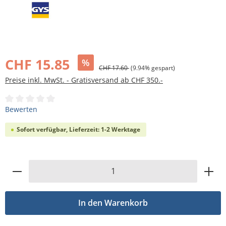
Bildergalerie überspringen
CHF 15.85
%
CHF 17.60
(9.94% gespart)
Preise inkl. MwSt. - Gratisversand ab CHF 350.-
Durchschnittliche Bewertung von 0 von 5 Sternen
Bewerten
Sofort verfügbar, Lieferzeit: 1-2 Werktage
Produkt Anzahl: Gib den gewünschten Wert
In den Warenkorb