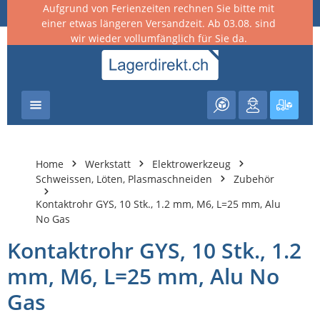
Aufgrund von Ferienzeiten rechnen Sie bitte mit
nhalt springen
einer etwas längeren Versandzeit. Ab 03.08. sind
wir wieder vollumfänglich für Sie da.
Warenk
Home
Werkstatt
Elektrowerkzeug
Schweissen, Löten, Plasmaschneiden
Zubehör
Kontaktrohr GYS, 10 Stk., 1.2 mm, M6, L=25 mm, Alu
No Gas
Kontaktrohr GYS, 10 Stk., 1.2
mm, M6, L=25 mm, Alu No
Gas