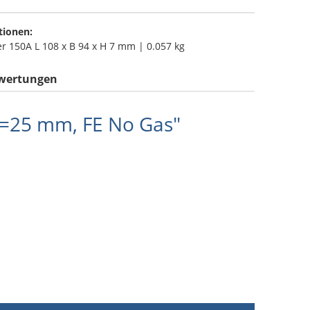
tionen:
r 150A L 108 x B 94 x H 7 mm | 0.057 kg
wertungen
L=25 mm, FE No Gas"