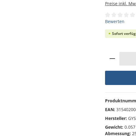
Preise inkl. Mw
Durchschnittli
Bewerten
Sofort verfüg
Produkt 
Produktnumm
EAN:
31540200
Hersteller:
GYS
Gewicht:
0.057
Abmessung:
25