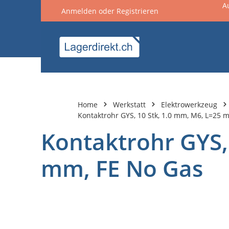
A
Anmelden
oder
Registrieren
springen
Zur Hauptnavigation springen
Home
Werkstatt
Elektrowerkzeug
Kontaktrohr GYS, 10 Stk, 1.0 mm, M6, L=25 
Kontaktrohr GYS,
mm, FE No Gas
Bildergalerie überspringen