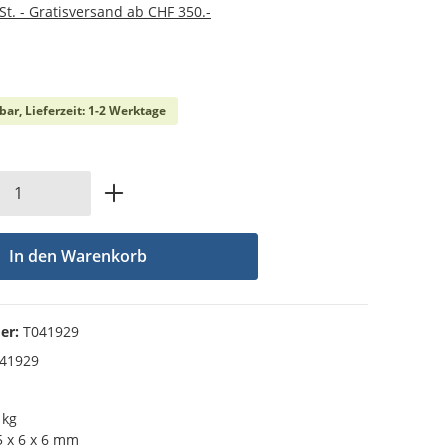
St. - Gratisversand ab CHF 350.-
che Bewertung von 0 von 5 Sternen
bar, Lieferzeit: 1-2 Werktage
Anzahl: Gib den gewünschten Wert ein od
In den Warenkorb
er:
T041929
41929
 kg
 x 6 x 6 mm