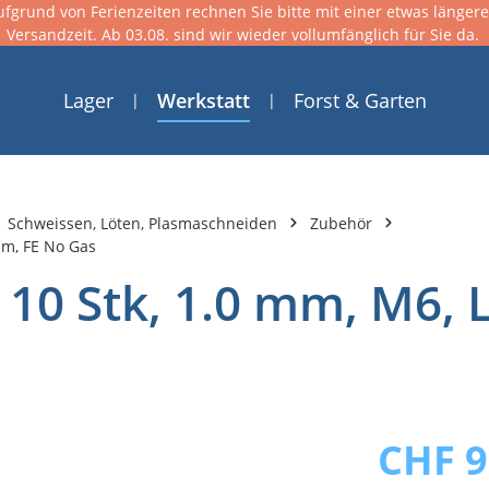
ufgrund von Ferienzeiten rechnen Sie bitte mit einer etwas länger
Versandzeit. Ab 03.08. sind wir wieder vollumfänglich für Sie da.
Lager
Werkstatt
Forst & Garten
Schweissen, Löten, Plasmaschneiden
Zubehör
mm, FE No Gas
 10 Stk, 1.0 mm, M6, 
CHF 9