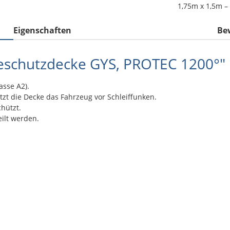
1,75m x 1,5m –
Eigenschaften
Be
zeschutzdecke GYS, PROTEC 1200°"
sse A2).
zt die Decke das Fahrzeug vor Schleiffunken.
chützt.
eilt werden.