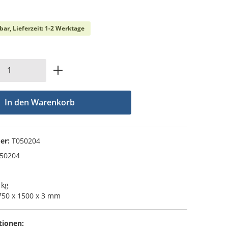
che Bewertung von 0 von 5 Sternen
bar, Lieferzeit: 1-2 Werktage
Anzahl: Gib den gewünschten Wert ein od
In den Warenkorb
er:
T050204
50204
 kg
50 x 1500 x 3 mm
tionen: