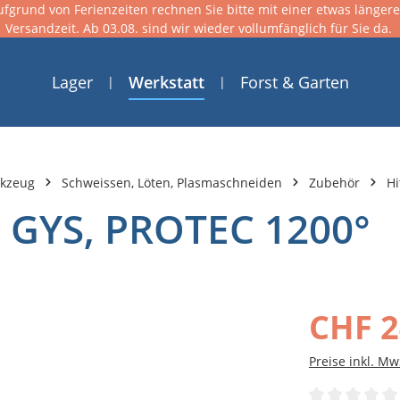
ufgrund von Ferienzeiten rechnen Sie bitte mit einer etwas länger
Versandzeit. Ab 03.08. sind wir wieder vollumfänglich für Sie da.
Lager
Werkstatt
Forst & Garten
rkzeug
Schweissen, Löten, Plasmaschneiden
Zubehör
Hi
e GYS, PROTEC 1200°
CHF 2
Preise inkl. Mw