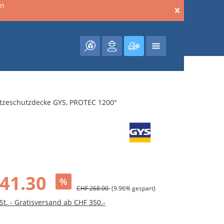
en
Warenkorb enthält 0 Posit
tzeschutzdecke GYS, PROTEC 1200°
41.30
%
CHF 268.00
(9.96% gespart)
St. - Gratisversand ab CHF 350.-