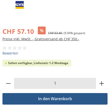
Bildergalerie überspringen
CHF 57.10
%
CHF 63.40
(9.94% gespart)
Preise inkl. MwSt. - Gratisversand ab CHF 350.-
Durchschnittliche Bewertung von 0 von 5 Sternen
Bewerten
Sofort verfügbar, Lieferzeit: 1-2 Werktage
Produkt Anzahl: Gib den gewünschten Wert
In den Warenkorb