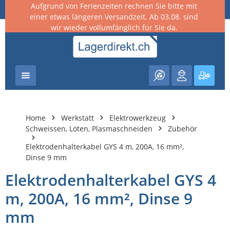
Aufgrund von Ferienzeiten rechnen Sie bitte mit
nhalt springen
einer etwas längeren Versandzeit. Ab 03.08. sind
wir wieder vollumfänglich für Sie da.
Warenk
Home
Werkstatt
Elektrowerkzeug
Schweissen, Löten, Plasmaschneiden
Zubehör
Elektrodenhalterkabel GYS 4 m, 200A, 16 mm²,
Dinse 9 mm
Elektrodenhalterkabel GYS 4
m, 200A, 16 mm², Dinse 9
mm