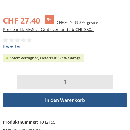
Bildergalerie überspringen
CHF 27.40
%
CHF 30.40
(9.87% gespart)
Preise inkl. MwSt. - Gratisversand ab CHF 350.-
Durchschnittliche Bewertung von 0 von 5 Sternen
Bewerten
Sofort verfügbar, Lieferzeit: 1-2 Werktage
Produkt Anzahl: Gib den gewünschten Wert
In den Warenkorb
Produktnummer:
T042155