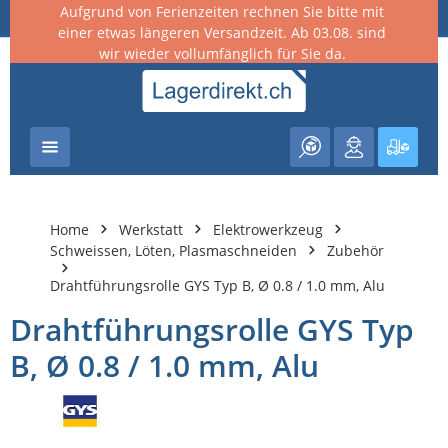
Aufgrund von Ferienzeiten rechnen Sie bitte mit
nhalt springen
einer etwas längeren Versandzeit. Ab 03.08. sind
wir wieder vollumfänglich für Sie da.
Warenk
Home
Werkstatt
Elektrowerkzeug
Schweissen, Löten, Plasmaschneiden
Zubehör
Drahtführungsrolle GYS Typ B, Ø 0.8 / 1.0 mm, Alu
Drahtführungsrolle GYS Typ
B, Ø 0.8 / 1.0 mm, Alu