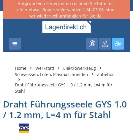
Aufgrund von Ferienzeiten rechnen Sie bitte mit
nhalt springen
einer etwas längeren Versandzeit. Ab 03.08. sind
wir wieder vollumfänglich für Sie da.
Warenk
Home
Werkstatt
Elektrowerkzeug
Schweissen, Löten, Plasmaschneiden
Zubehör
Draht Führungsseele GYS 1.0 / 1.2 mm, L=4 m für
Stahl
Draht Führungsseele GYS 1.0
/ 1.2 mm, L=4 m für Stahl