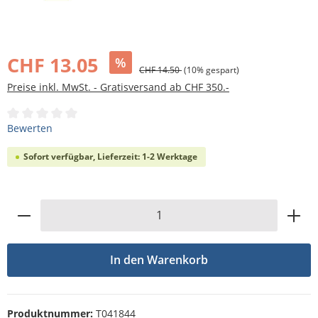
Bildergalerie überspringen
CHF 13.05
%
CHF 14.50
(10% gespart)
Preise inkl. MwSt. - Gratisversand ab CHF 350.-
Durchschnittliche Bewertung von 0 von 5 Sternen
Bewerten
Sofort verfügbar, Lieferzeit: 1-2 Werktage
Produkt Anzahl: Gib den gewünschten Wert
In den Warenkorb
Produktnummer:
T041844