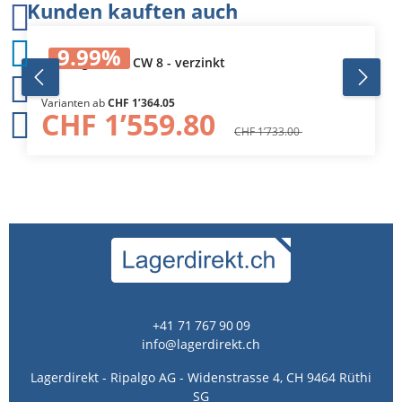
Produktgalerie überspringen
Kunden kauften auch
9.99
%
Auffangwanne CW 8 - verzinkt
Varianten ab
CHF 1’364.05
CHF 1’559.80
CHF 1’733.00
+41 71 767 90 09
info@lagerdirekt.ch
Lagerdirekt - Ripalgo AG - Widenstrasse 4, CH 9464 Rüthi
SG