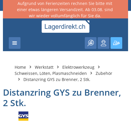
Aufgrund von Ferienzeiten rechnen Sie bitte mit
nhalt springen
einer etwas längeren Versandzeit. Ab 03.08. sind
wir wieder vollumfänglich für Sie da.
Warenk
Home
Werkstatt
Elektrowerkzeug
Schweissen, Löten, Plasmaschneiden
Zubehör
Distanzring GYS zu Brenner, 2 Stk.
Distanzring GYS zu Brenner,
2 Stk.