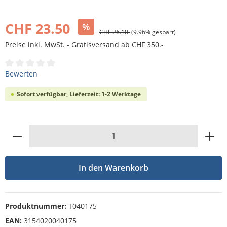
Bildergalerie überspringen
CHF 23.50
%
CHF 26.10
(9.96% gespart)
Preise inkl. MwSt. - Gratisversand ab CHF 350.-
Durchschnittliche Bewertung von 0 von 5 Sternen
Bewerten
Sofort verfügbar, Lieferzeit: 1-2 Werktage
Produkt Anzahl: Gib den gewünschten Wert
In den Warenkorb
Produktnummer:
T040175
EAN:
3154020040175