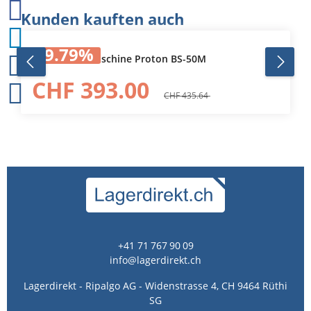
Produktgalerie überspringen
Kunden kauften auch
9.79
%
Bandschleifmaschine Proton BS-50M
CHF 393.00
CHF 435.64
+41 71 767 90 09
info@lagerdirekt.ch
Lagerdirekt - Ripalgo AG - Widenstrasse 4, CH 9464 Rüthi
SG