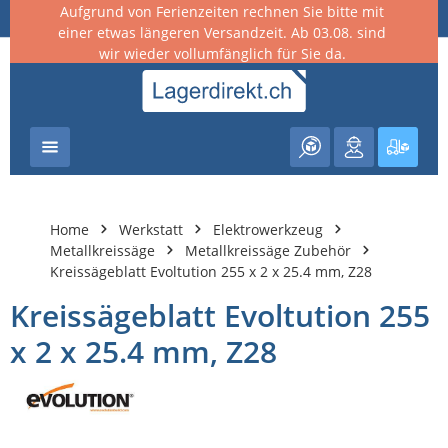
Aufgrund von Ferienzeiten rechnen Sie bitte mit
nhalt springen
einer etwas längeren Versandzeit. Ab 03.08. sind
wir wieder vollumfänglich für Sie da.
Warenk
Home
Werkstatt
Elektrowerkzeug
Metallkreissäge
Metallkreissäge Zubehör
Kreissägeblatt Evoltution 255 x 2 x 25.4 mm, Z28
Kreissägeblatt Evoltution 255
x 2 x 25.4 mm, Z28