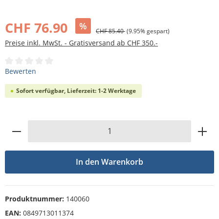
Bildergalerie überspringen
CHF 76.90
%
CHF 85.40
(9.95% gespart)
Preise inkl. MwSt. - Gratisversand ab CHF 350.-
Durchschnittliche Bewertung von 0 von 5 Sternen
Bewerten
Sofort verfügbar, Lieferzeit: 1-2 Werktage
Produkt Anzahl: Gib den gewünschten Wert
In den Warenkorb
Produktnummer:
140060
EAN:
0849713011374