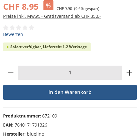
CHF 8.95
%
CHF 9.90
(9.6% gespart)
Preise inkl. MwSt. - Gratisversand ab CHF 350.-
Durchschnittliche Bewertung von 0 von 5 Sternen
Bewerten
Sofort verfügbar, Lieferzeit: 1-2 Werktage
Produkt Anzahl: Gib den gewünschten Wert
In den Warenkorb
Produktnummer:
672109
EAN:
7640171791326
Hersteller:
blueline