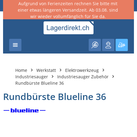
Aufgrund von Ferienzeiten rechnen Sie bitte mit
nhalt springen
einer etwas längeren Versandzeit. Ab 03.08. sind
wir wieder vollumfänglich für Sie da.
Warenk
Home
Werkstatt
Elektrowerkzeug
Industriesauger
Industriesauger Zubehör
Rundbürste Blueline 36
Rundbürste Blueline 36
Bildergalerie überspringen