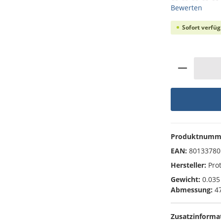
Durchschnittli
Bewerten
Sofort verfüg
Produkt 
Produktnumm
EAN:
80133780
Hersteller:
Pro
Gewicht:
0.035
Abmessung:
47
Zusatzinforma