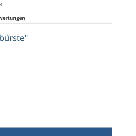
g
wertungen
bürste"