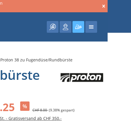
en
Warenkorb enthält 0 Posit
 Proton 38 zu Fugendüse/Rundbürste
bürste
.25
%
CHF 8.00
(9.38% gespart)
St. - Gratisversand ab CHF 350.-