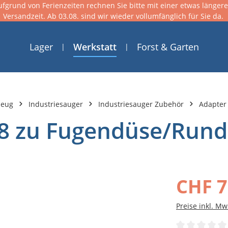
ufgrund von Ferienzeiten rechnen Sie bitte mit einer etwas länger
Versandzeit. Ab 03.08. sind wir wieder vollumfänglich für Sie da.
Lager
Werkstatt
Forst & Garten
zeug
Industriesauger
Industriesauger Zubehör
Adapter
38 zu Fugendüse/Rund
CHF 7
Preise inkl. Mw