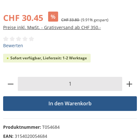
Bildergalerie überspringen
CHF 30.45
%
CHF 33.80
(9.91% gespart)
Preise inkl. MwSt. - Gratisversand ab CHF 350.-
Durchschnittliche Bewertung von 0 von 5 Sternen
Bewerten
Sofort verfügbar, Lieferzeit: 1-2 Werktage
Produkt Anzahl: Gib den gewünschten Wert
In den Warenkorb
Produktnummer:
T054684
EAN:
3154020054684