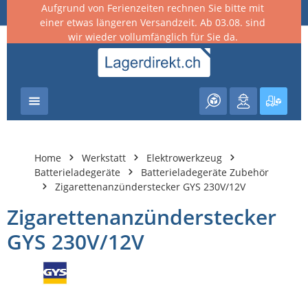
Aufgrund von Ferienzeiten rechnen Sie bitte mit
nhalt springen
einer etwas längeren Versandzeit. Ab 03.08. sind
wir wieder vollumfänglich für Sie da.
Warenk
Home
Werkstatt
Elektrowerkzeug
Batterieladegeräte
Batterieladegeräte Zubehör
Zigarettenanzünderstecker GYS 230V/12V
Zigarettenanzünderstecker
GYS 230V/12V