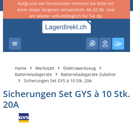
Aufgrund von Ferienzeiten rechnen Sie bitte mit
nhalt springen
einer etwas längeren Versandzeit. Ab 03.08. sind
wir wieder vollumfänglich für Sie da.
Warenk
Home
Werkstatt
Elektrowerkzeug
Batterieladegeräte
Batterieladegeräte Zubehör
Sicherungen Set GYS à 10 Stk. 20A
Sicherungen Set GYS à 10 Stk.
20A