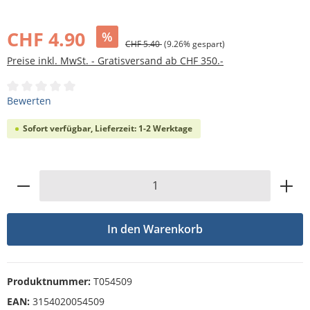
Bildergalerie überspringen
CHF 4.90
%
CHF 5.40
(9.26% gespart)
Preise inkl. MwSt. - Gratisversand ab CHF 350.-
Durchschnittliche Bewertung von 0 von 5 Sternen
Bewerten
Sofort verfügbar, Lieferzeit: 1-2 Werktage
Produkt Anzahl: Gib den gewünschten Wert
In den Warenkorb
Produktnummer:
T054509
EAN:
3154020054509