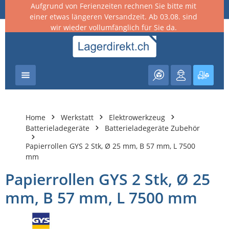
Aufgrund von Ferienzeiten rechnen Sie bitte mit
nhalt springen
einer etwas längeren Versandzeit. Ab 03.08. sind
wir wieder vollumfänglich für Sie da.
Warenk
Home
Werkstatt
Elektrowerkzeug
Batterieladegeräte
Batterieladegeräte Zubehör
Papierrollen GYS 2 Stk, Ø 25 mm, B 57 mm, L 7500
mm
Papierrollen GYS 2 Stk, Ø 25
mm, B 57 mm, L 7500 mm