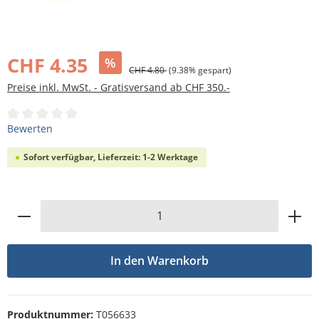
Bildergalerie überspringen
CHF 4.35
%
CHF 4.80
(9.38% gespart)
Preise inkl. MwSt. - Gratisversand ab CHF 350.-
Durchschnittliche Bewertung von 0 von 5 Sternen
Bewerten
Sofort verfügbar, Lieferzeit: 1-2 Werktage
Produkt Anzahl: Gib den gewünschten Wert
In den Warenkorb
Produktnummer:
T056633