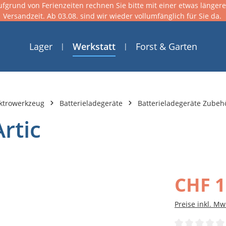
ufgrund von Ferienzeiten rechnen Sie bitte mit einer etwas länger
Versandzeit. Ab 03.08. sind wir wieder vollumfänglich für Sie da.
Lager
Werkstatt
Forst & Garten
ktrowerkzeug
Batterieladegeräte
Batterieladegeräte Zubeh
rtic
CHF 1
Preise inkl. Mw