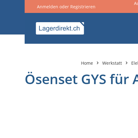
A
Anmelden
oder
Registrieren
springen
Zur Hauptnavigation springen
Home
Werkstatt
Ele
Ösenset GYS für A
Bildergalerie überspringen