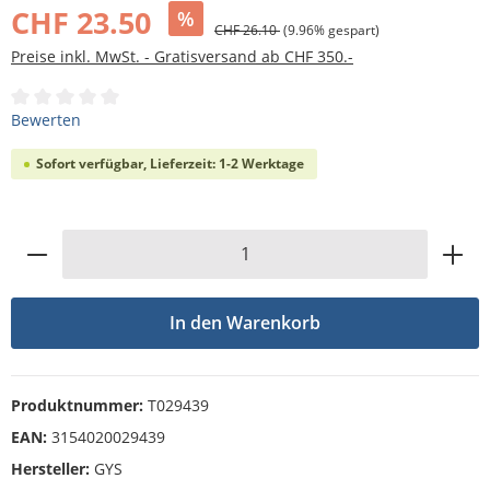
CHF 23.50
%
CHF 26.10
(9.96% gespart)
Preise inkl. MwSt. - Gratisversand ab CHF 350.-
Durchschnittliche Bewertung von 0 von 5 Sternen
Bewerten
Sofort verfügbar, Lieferzeit: 1-2 Werktage
Produkt Anzahl: Gib den gewünschten Wert
In den Warenkorb
Produktnummer:
T029439
EAN:
3154020029439
Hersteller:
GYS