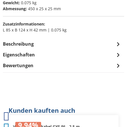
Gewicht:
0.075 kg
Abmessung:
450 x 25 x 25 mm
Zusatzinformationen:
L 85 x B 124 x H 42 mm | 0.075 kg
Beschreibung
Eigenschaften
Bewertungen
Produktgalerie überspringen
Kunden kauften auch
9.94
%
Verlängerungskabel GYS F6 - 2,5 m