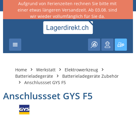
Aufgrund von Ferienzeiten rechnen Sie bitte mit
nhalt springen
einer etwas längeren Versandzeit. Ab 03.08. sind
wir wieder vollumfänglich für Sie da.
Warenk
Home
Werkstatt
Elektrowerkzeug
Batterieladegeräte
Batterieladegeräte Zubehör
Anschlussset GYS F5
Anschlussset GYS F5
Bildergalerie überspringen