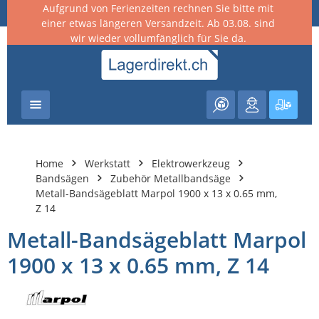
Aufgrund von Ferienzeiten rechnen Sie bitte mit
nhalt springen
einer etwas längeren Versandzeit. Ab 03.08. sind
wir wieder vollumfänglich für Sie da.
Warenk
Home
Werkstatt
Elektrowerkzeug
Bandsägen
Zubehör Metallbandsäge
Metall-Bandsägeblatt Marpol 1900 x 13 x 0.65 mm,
Z 14
Metall-Bandsägeblatt Marpol
1900 x 13 x 0.65 mm, Z 14