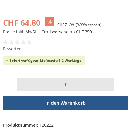
Bildergalerie überspringen
CHF 64.80
%
CHF 71.99
(9.99% gespart)
Preise inkl. MwSt. - Gratisversand ab CHF 350.-
Durchschnittliche Bewertung von 0 von 5 Sternen
Bewerten
Sofort verfügbar, Lieferzeit: 1-2 Werktage
Produkt Anzahl: Gib den gewünschten Wert
In den Warenkorb
Produktnummer:
120222