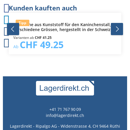
Produktgalerie überspringen
Kunden kauften auch
Durchschnittliche Bewertung von 5 von 5 Sternen
Tipp
Kotwanne aus Kunststoff für den Kaninchenstall,
verschiedene Grössen, hergestellt in der Schweiz
Varianten ab
CHF 41.25
CHF 49.25
Ab
+41 71 767 90 09
info@lagerdirekt.ch
Lagerdirekt - Ripalgo AG - Widenstrasse 4, CH 9464 Rüthi