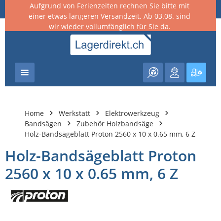
Aufgrund von Ferienzeiten rechnen Sie bitte mit
nhalt springen
einer etwas längeren Versandzeit. Ab 03.08. sind
wir wieder vollumfänglich für Sie da.
Warenk
Home
Werkstatt
Elektrowerkzeug
Bandsägen
Zubehör Holzbandsäge
Holz-Bandsägeblatt Proton 2560 x 10 x 0.65 mm, 6 Z
Holz-Bandsägeblatt Proton
2560 x 10 x 0.65 mm, 6 Z