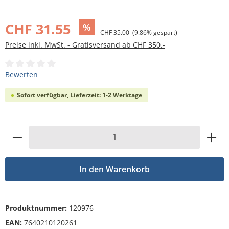
Bildergalerie überspringen
CHF 31.55
%
CHF 35.00
(9.86% gespart)
Preise inkl. MwSt. - Gratisversand ab CHF 350.-
Durchschnittliche Bewertung von 0 von 5 Sternen
Bewerten
Sofort verfügbar, Lieferzeit: 1-2 Werktage
Produkt Anzahl: Gib den gewünschten Wert
In den Warenkorb
Produktnummer:
120976
EAN:
7640210120261