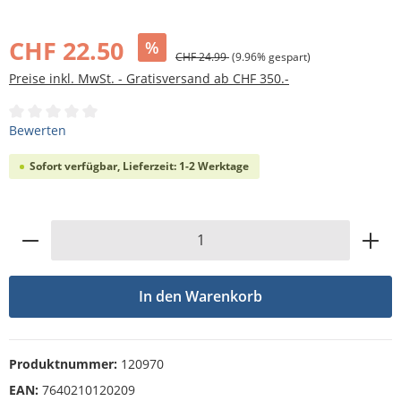
Bildergalerie überspringen
CHF 22.50
%
CHF 24.99
(9.96% gespart)
Preise inkl. MwSt. - Gratisversand ab CHF 350.-
Durchschnittliche Bewertung von 0 von 5 Sternen
Bewerten
Sofort verfügbar, Lieferzeit: 1-2 Werktage
Produkt Anzahl: Gib den gewünschten Wert
In den Warenkorb
Produktnummer:
120970
EAN:
7640210120209