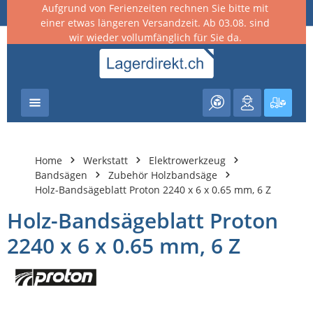
Aufgrund von Ferienzeiten rechnen Sie bitte mit
nhalt springen
einer etwas längeren Versandzeit. Ab 03.08. sind
wir wieder vollumfänglich für Sie da.
Warenk
Home
Werkstatt
Elektrowerkzeug
Bandsägen
Zubehör Holzbandsäge
Holz-Bandsägeblatt Proton 2240 x 6 x 0.65 mm, 6 Z
Holz-Bandsägeblatt Proton
2240 x 6 x 0.65 mm, 6 Z