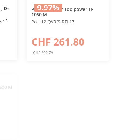
9.97
%
, D=
Potentiometer Toolpower TP
1060 M
In den Warenkorb
ge 3
Pos. 12 QVR/S-RFI 17
CHF 261.80
CHF 290.79
9.87
%
600 M
Absolutfilter ToolPower, Hepa
13, 360x360x165 mm
In den Warenkorb
zu Luftreiniger TP 1060Zu Geräten
mit Holzgehäuse
CHF 639.00
CHF 709.00