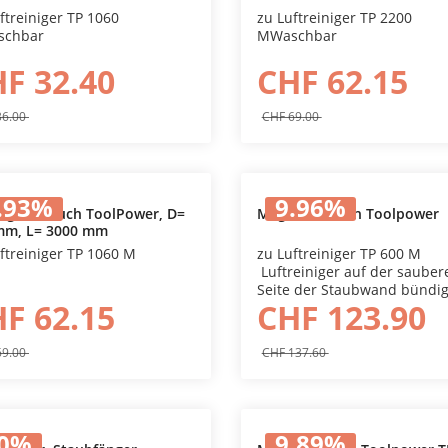
ftreiniger TP 1060
zu Luftreiniger TP 2200
chbar
MWaschbar
F 32.40
CHF 62.15
36.00
CHF 69.00
.93
%
9.96
%
ngsschlauch ToolPower, D=
Magnetrahmen Toolpower
mm, L= 3000 mm
In den Warenkorb
In den Warenkorb
ftreiniger TP 1060 M
zu Luftreiniger TP 600 M
Luftreiniger auf der sauber
Seite der Staubwand bündig
F 62.15
CHF 123.90
Plastikfolie stellenMagnetr
auf der anderen Seite der
Staubwand an den Luftreini
69.00
CHF 137.60
anbringenMit scharfem Mes
die Plastikfolie innerhalb de
Magnetrahmens
wegschneidenDer Luftreinige
betriebsbereit
0
%
9.89
%