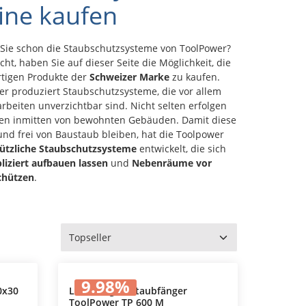
ine kaufen
Sie schon die Staubschutzsysteme von ToolPower?
ht, haben Sie auf dieser Seite die Möglichkeit, die
tigen Produkte der
Schweizer Marke
zu kaufen.
er produziert Staubschutzsysteme, die vor allem
rbeiten unverzichtbar sind. Nicht selten erfolgen
n inmitten von bewohnten Gebäuden. Damit diese
nd frei von Baustaub bleiben, hat die Toolpower
ützliche Staubschutzsysteme
entwickelt, die sich
iziert aufbauen lassen
und
Nebenräume vor
chützen
.
9.98
%
0x30
Luftreiniger, Staubfänger
ToolPower TP 600 M
In den Warenkorb