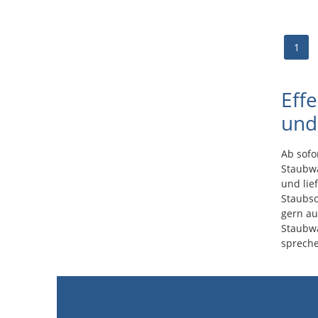
1
Eff
und
Ab sofo
Staubwä
und lie
Staubs
gern au
Staubwa
spreche