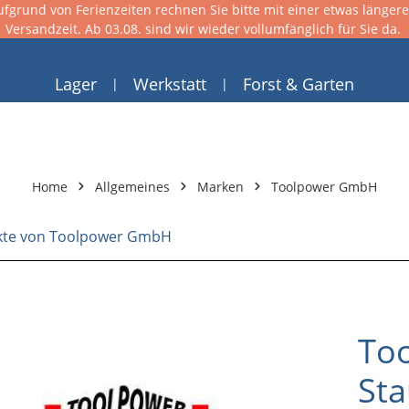
ufgrund von Ferienzeiten rechnen Sie bitte mit einer etwas länger
Versandzeit. Ab 03.08. sind wir wieder vollumfänglich für Sie da.
Lager
Werkstatt
Forst & Garten
Home
Allgemeines
Marken
Toolpower GmbH
kte von Toolpower GmbH
To
St