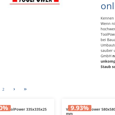
onl
Kennen 
Wenn nic
hochwer
ToolPow
bei Baua
Umbaute
sauber u
GmbH
n
unkompl
Staub s
2
0
%
9.93
%
ilter ToolPower 335x335x25
Vorfilter ToolPower 580x58
mm
In den Warenkorb
In den Warenkorb