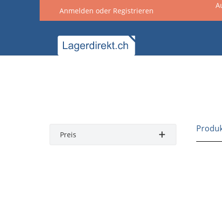
A
Anmelden
oder
Registrieren
springen
Zur Hauptnavigation springen
Produ
Preis