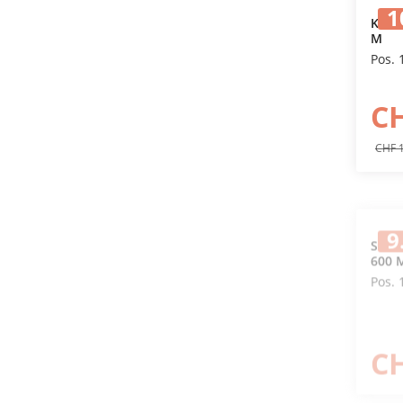
1
Kond
M
Pos. 
CH
CHF 
9
Scha
600 
Pos. 
C