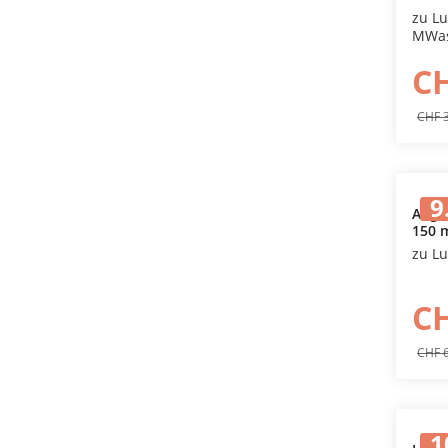
zu Lu
MWas
CH
CHF 
9
Abga
150 
zu Lu
CH
CHF 
1