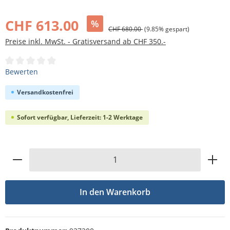
Bildergalerie überspringen
CHF 613.00
%
CHF 680.00
(9.85% gespart)
Preise inkl. MwSt. - Gratisversand ab CHF 350.-
Durchschnittliche Bewertung von 0 von 5 Sternen
Bewerten
Versandkostenfrei
Sofort verfügbar, Lieferzeit: 1-2 Werktage
Produkt Anzahl: Gib den gewünschten Wert
In den Warenkorb