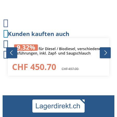
Produktgalerie überspringen
Kunden kauften auch
9.32
%
Dieselpumpen für Diesel / Biodiesel, verschiedene
Ausführungen, inkl. Zapf- und Saugschlauch
CHF 450.70
CHF 497.00