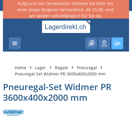
Aufgrund von Ferienzeiten rechnen Sie bitte mit
nhalt springen
einer etwas längeren Versandzeit. Ab 03.08. sind
wir wieder vollumfänglich für Sie da.
Warenk
Home
Lager
Regale
Pneuregal
Pneuregal-Set Widmer PR 3600x400x2000 mm
Pneuregal-Set Widmer PR
3600x400x2000 mm