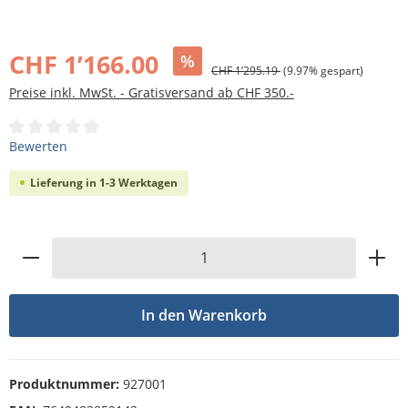
Bildergalerie überspringen
CHF 1’166.00
%
CHF 1’295.19
(9.97% gespart)
Preise inkl. MwSt. - Gratisversand ab CHF 350.-
Durchschnittliche Bewertung von 0 von 5 Sternen
Bewerten
Lieferung in 1-3 Werktagen
Produkt Anzahl: Gib den gewünschten Wert
In den Warenkorb
Produktnummer:
927001