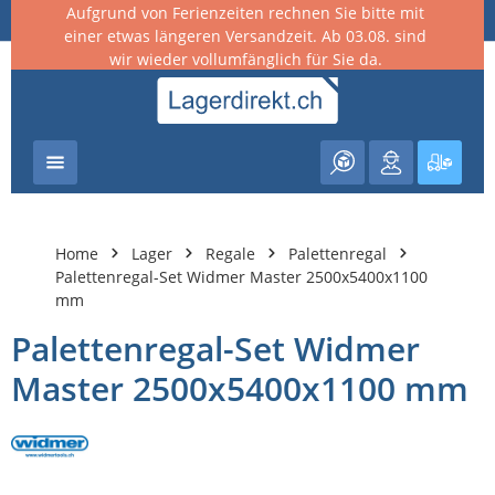
Aufgrund von Ferienzeiten rechnen Sie bitte mit
nhalt springen
einer etwas längeren Versandzeit. Ab 03.08. sind
wir wieder vollumfänglich für Sie da.
Warenk
Home
Lager
Regale
Palettenregal
Palettenregal-Set Widmer Master 2500x5400x1100
mm
Palettenregal-Set Widmer
Master 2500x5400x1100 mm