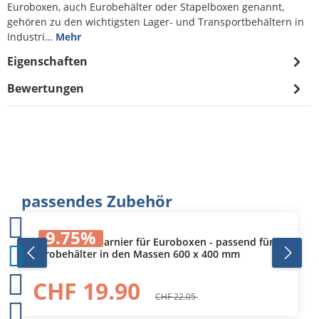
Euroboxen, auch Eurobehälter oder Stapelboxen genannt,
gehören zu den wichtigsten Lager- und Transportbehältern in
Industri…
Mehr
Eigenschaften
Bewertungen
Produktgalerie überspringen
passendes Zubehör
9.75
%
Deckel mit Scharnier für Euroboxen - passend für
Eurobehälter in den Massen 600 x 400 mm
CHF 19.90
CHF 22.05