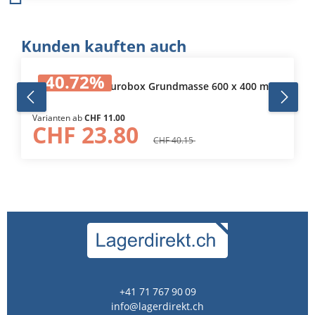
Produktgalerie überspringen
Kunden kauften auch
40.72
%
Eurobehälter / Eurobox Grundmasse 600 x 400 mm
Varianten ab
CHF 11.00
CHF 23.80
CHF 40.15
+41 71 767 90 09
info@lagerdirekt.ch