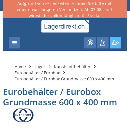
Aufgrund von Ferienzeiten rechnen Sie bitte mit
nhalt springen
einer etwas längeren Versandzeit. Ab 03.08. sind
wir wieder vollumfänglich für Sie da.
Warenk
Home
Lager
Kunststoffbehälter
Eurobehälter / Eurobox
Eurobehälter / Eurobox Grundmasse 600 x 400 mm
Eurobehälter / Eurobox
Grundmasse 600 x 400 mm