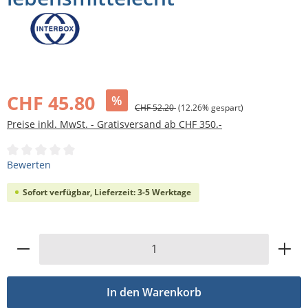
Bildergalerie überspringen
CHF 45.80
%
CHF 52.20
(12.26% gespart)
Preise inkl. MwSt. - Gratisversand ab CHF 350.-
Durchschnittliche Bewertung von 0 von 5 Sternen
Bewerten
Sofort verfügbar, Lieferzeit: 3-5 Werktage
Produkt Anzahl: Gib den gewünschten Wert
In den Warenkorb