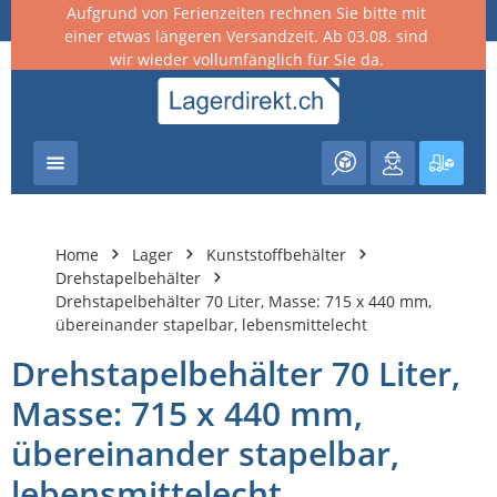
Aufgrund von Ferienzeiten rechnen Sie bitte mit
nhalt springen
einer etwas längeren Versandzeit. Ab 03.08. sind
wir wieder vollumfänglich für Sie da.
Warenk
Home
Lager
Kunststoffbehälter
Drehstapelbehälter
Drehstapelbehälter 70 Liter, Masse: 715 x 440 mm,
übereinander stapelbar, lebensmittelecht
Drehstapelbehälter 70 Liter,
Masse: 715 x 440 mm,
übereinander stapelbar,
lebensmittelecht