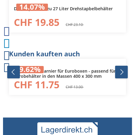
14.07
%
Deckel passend zu 27 Liter Drehstapbelbehälter
CHF 19.85
CHF 23.10
Produktgalerie überspringen
Kunden kauften auch
9.62
%
Deckel mit Scharnier für Euroboxen - passend für
Eurobehälter in den Massen 400 x 300 mm
CHF 11.75
CHF 13.00