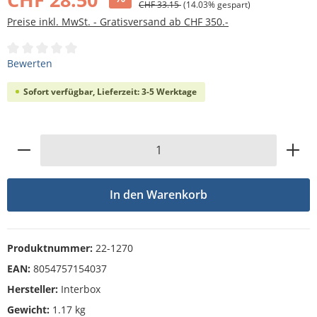
CHF 33.15
(14.03% gespart)
Preise inkl. MwSt. - Gratisversand ab CHF 350.-
Durchschnittliche Bewertung von 0 von 5 Sternen
Bewerten
Sofort verfügbar, Lieferzeit: 3-5 Werktage
Produkt Anzahl: Gib den gewünschten Wert
In den Warenkorb
Produktnummer:
22-1270
EAN:
8054757154037
Hersteller:
Interbox
Gewicht:
1.17 kg