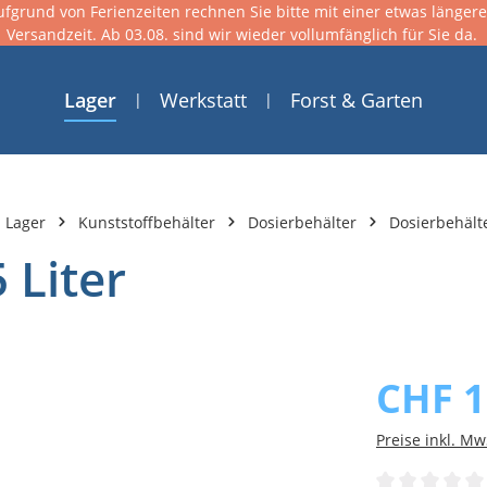
ufgrund von Ferienzeiten rechnen Sie bitte mit einer etwas länger
Versandzeit. Ab 03.08. sind wir wieder vollumfänglich für Sie da.
Lager
Werkstatt
Forst & Garten
Lager
Kunststoffbehälter
Dosierbehälter
Dosierbehälte
 Liter
CHF 1
Preise inkl. Mw