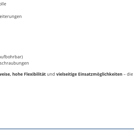
olle
weiterungen
aufbohrbar)
erschraubungen
ise, hohe Flexibilität
und
vielseitige Einsatzmöglichkeiten
– die