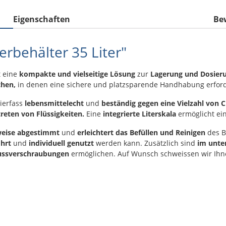
Eigenschaften
Be
rbehälter 35 Liter"
 eine
kompakte und vielseitige Lösung
zur
Lagerung und Dosieru
chen,
in denen eine sichere und platzsparende Handhabung erforde
ierfass
lebensmittelecht
und
beständig gegen eine Vielzahl von 
reten von Flüssigkeiten.
Eine
integrierte Literskala
ermöglicht ei
weise abgestimmt
und
erleichtert das Befüllen und
Reinigen
des B
ohrt
und
individuell genutzt
werden kann. Zusätzlich sind
im unte
ussverschraubungen
ermöglichen.
Auf Wunsch schweissen wir Ihn