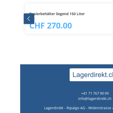
Produktgalerie überspringen
Dosierbehälter liegend 150 Liter
In den Warenkorb
CHF 270.00
+41 71 767 90 09
info@lagerdirekt.ch
Lagerdirekt - Ripalgo AG - Widenstrasse 