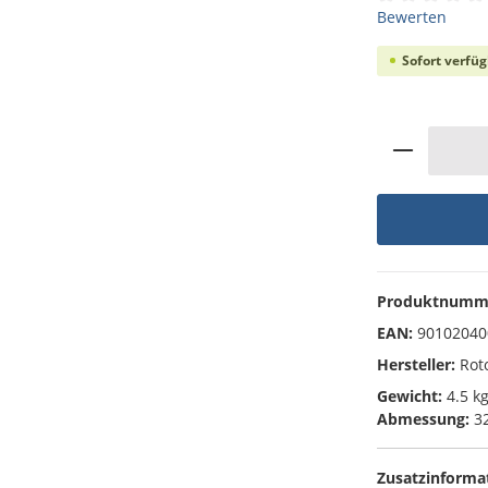
Durchschnittli
Bewerten
Sofort verfüg
Produkt 
Produktnumm
EAN:
90102040
Hersteller:
Rot
Gewicht:
4.5 k
Abmessung:
32
Zusatzinforma