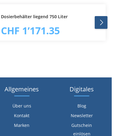
Dosierbehälter liegend 750 Liter
Dosierb
In den Warenkorb
CHF 1’171.35
CHF
Allgemeines
Digitales
Über uns
Blog
Kontakt
Newsletter
Marken
Gutschein
einlösen