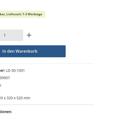
che Bewertung von 0 von 5 Sternen
bar, Lieferzeit: 1-3 Werktage
Anzahl: Gib den gewünschten Wert ein od
In den Warenkorb
er:
LD-30-1001
09007
o
g
0 x 320 x 520 mm
tionen: