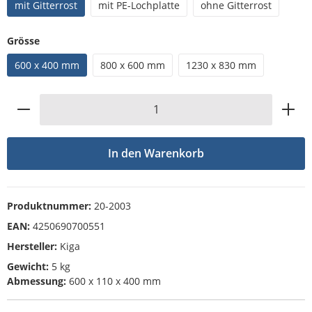
mit Gitterrost
mit PE-Lochplatte
ohne Gitterrost
auswählen
Grösse
600 x 400 mm
800 x 600 mm
1230 x 830 mm
Produkt Anzahl: Gib den gewünschten Wert
In den Warenkorb
Produktnummer:
20-2003
EAN:
4250690700551
Hersteller:
Kiga
Gewicht:
5 kg
Abmessung:
600 x 110 x 400 mm