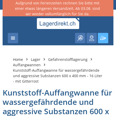
Aufgrund von Ferienzeiten rechnen Sie bitte mit
nhalt springen
einer etwas längeren Versandzeit. Ab 03.08. sind
wir wieder vollumfänglich für Sie da.
Warenk
Home
Lager
Gefahrenstofflagerung
Auffangwannen
Kunststoff-Auffangwanne für wassergefährdende
und aggressive Substanzen 600 x 400 mm - 16 Liter
- mit Gitterrost
Kunststoff-Auffangwanne für
wassergefährdende und
aggressive Substanzen 600 x