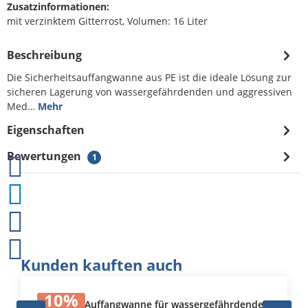
Zusatzinformationen:
mit verzinktem Gitterrost, Volumen: 16 Liter
Beschreibung
Die Sicherheitsauffangwanne aus PE ist die ideale Lösung zur
sicheren Lagerung von wassergefährdenden und aggressiven
Med…
Mehr
Eigenschaften
Bewertungen
1
Produktgalerie überspringen
Kunden kauften auch
Durchschnittliche Bewertung von 5 von 5 Sternen
10
%
Kunststoff-Auffangwanne für wassergefährdende