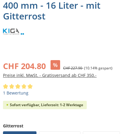
400 mm - 16 Liter - mit
Gitterrost
Bildergalerie überspringen
CHF 204.80
%
CHF 227.90
(10.14% gespart)
Preise inkl. MwSt. - Gratisversand ab CHF 350.-
Durchschnittliche Bewertung von 5 von 5 Sternen
1 Bewertung
Sofort verfügbar, Lieferzeit: 1-2 Werktage
auswählen
Gitterrost