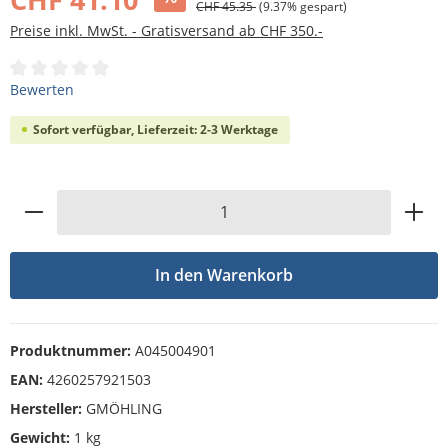
CHF 45.35
(9.37% gespart)
Preise inkl. MwSt. - Gratisversand ab CHF 350.-
Durchschnittliche Bewertung von 0 von 5 Sternen
Bewerten
Sofort verfügbar, Lieferzeit: 2-3 Werktage
Produkt Anzahl: Gib den gewünschten Wert
In den Warenkorb
Produktnummer:
A045004901
EAN:
4260257921503
Hersteller:
GMÖHLING
Gewicht:
1 kg