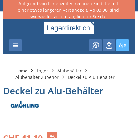
Aufgrund von Ferienzeiten rechnen Sie bitte mit
nhalt springen
einer etwas längeren Versandzeit. Ab 03.08. sind
wir wieder vollumfänglich für Sie da.
Warenk
Home
Lager
Alubehälter
Alubehälter Zubehör
Deckel zu Alu-Behälter
Deckel zu Alu-Behälter
Bildergalerie überspringen
CHF 41.10
%