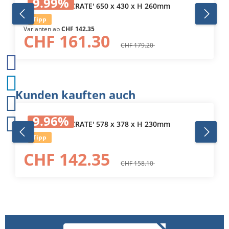
9.99
%
Alu-Behälter 'CRATE' 650 x 430 x H 260mm
Tipp
Varianten ab
CHF 142.35
CHF 161.30
CHF 179.20
Produktgalerie überspringen
Kunden kauften auch
9.96
%
Alu-Behälter 'CRATE' 578 x 378 x H 230mm
Tipp
CHF 142.35
CHF 158.10