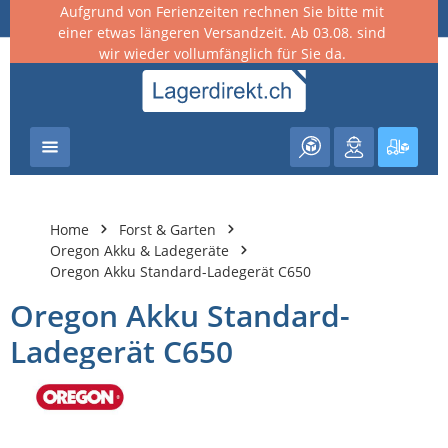
Aufgrund von Ferienzeiten rechnen Sie bitte mit
nhalt springen
einer etwas längeren Versandzeit. Ab 03.08. sind
wir wieder vollumfänglich für Sie da.
Warenk
Home
Forst & Garten
Oregon Akku & Ladegeräte
Oregon Akku Standard-Ladegerät C650
Oregon Akku Standard-
Ladegerät C650