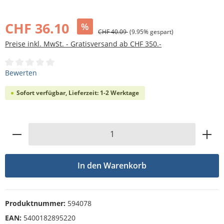
Bildergalerie überspringen
CHF 36.10
%
CHF 40.09
(9.95% gespart)
Preise inkl. MwSt. - Gratisversand ab CHF 350.-
Durchschnittliche Bewertung von 0 von 5 Sternen
Bewerten
Sofort verfügbar, Lieferzeit: 1-2 Werktage
Produkt Anzahl: Gib den gewünschten Wert
In den Warenkorb
Produktnummer:
594078
EAN:
5400182895220