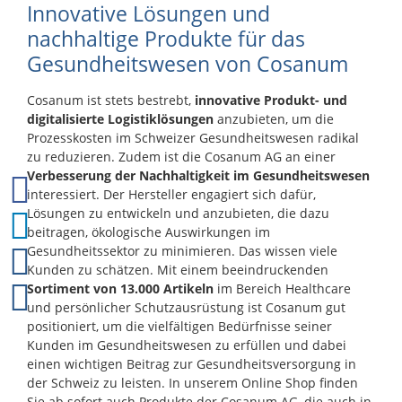
Verpackungseinheit = 12 Paar Weitere
Innovative Lösungen und
vor Krankheitserregern, die über Blut oder andere
Produkteigenschaften Angenehm weich und flexibel
biologische Stoffe übertragen werden können.
nachhaltige Produkte für das
Hohe Griffsicherheit, besonders bei genoppter
Zudem bietet Nitril einen dreifach höheren Schutz
Version Leicht, elastisch und langlebig Perfekte
Gesundheitswesen von Cosanum
vor Mikrolöchern im Vergleich zu herkömmlichen
Passform in fünf Grössen Die MultiFlex
Latexhandschuhen. Damit sind die
Arbeitshandschuhe überzeugen durch Komfort,
Untersuchungshandschuhe Comfort die ideale Wahl
Flexibilität und zuverlässigen Grip – eine ideale Wahl
Cosanum ist stets bestrebt,
innovative Produkt- und
für alle, die latexfreie, sichere und zuverlässige
für professionelle Anwendungen und präzise
digitalisierte Logistiklösungen
anzubieten, um die
Schutzhandschuhe benötigen. Eine
Arbeiten.
Prozesskosten im Schweizer Gesundheitswesen radikal
Verpackungseinheit enthält 200 Handschuhe, bei
zu reduzieren. Zudem ist die Cosanum AG an einer
Grösse XL aufgrund der Stärke 180 Handschuhe.
Ihre Vorteile auf einen Blick Latexfrei und besonders
Verbesserung der Nachhaltigkeit im Gesundheitswesen
hautfreundlich. Hohe Strapazierfähigkeit für
interessiert. Der Hersteller engagiert sich dafür,
anspruchsvolle Einsatzbereiche. Sehr guter Schutz
Lösungen zu entwickeln und anzubieten, die dazu
vor Chemikalien und Krankheitserregern. Dreifach
beitragen, ökologische Auswirkungen im
höherer Schutz vor Mikrolöchern im Vergleich zu
Gesundheitssektor zu minimieren. Das wissen viele
Latex. Puderfreie und unsterile Ausführung.
Kunden zu schätzen. Mit einem beeindruckenden
Erhältlich in mehreren Farben und Grössen. 1
Verpackungseinheit = 200 Handschuhe, bei XL 180
Sortiment von 13.000 Artikeln
im Bereich Healthcare
Handschuhe. Weitere Produkteigenschaften
und persönlicher Schutzausrüstung ist Cosanum gut
Angenehmes Tragegefühl und gute Passform.
positioniert, um die vielfältigen Bedürfnisse seiner
Elastisch und reissfest. Geeignet für medizinische
Kunden im Gesundheitswesen zu erfüllen und dabei
Bereiche, Pflege, Labor, Lebensmittel und Reinigung.
einen wichtigen Beitrag zur Gesundheitsversorgung in
In den Farben Blau und Weiss verfügbar. In den
der Schweiz zu leisten. In unserem Online Shop finden
Grössen XS, S, M, L und XL erhältlich. Die
Untersuchungshandschuhe Nitril Comfort
Sie ab sofort auch Produkte der Cosanum AG, die auch in