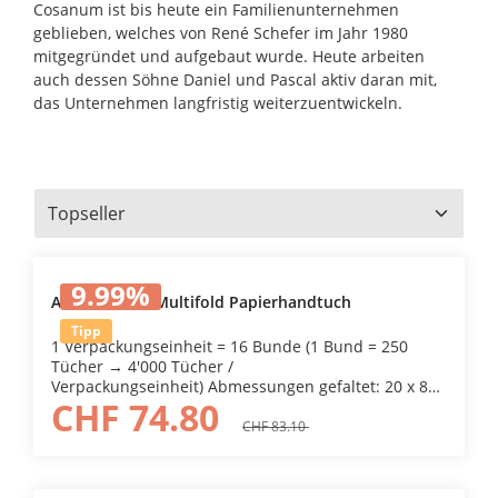
Cosanum ist bis heute ein Familienunternehmen
geblieben, welches von René Schefer im Jahr 1980
mitgegründet und aufgebaut wurde. Heute arbeiten
auch dessen Söhne Daniel und Pascal aktiv daran mit,
das Unternehmen langfristig weiterzuentwickeln.
9.99
%
A03749 Scott Multifold Papierhandtuch
Tipp
1 Verpackungseinheit = 16 Bunde (1 Bund = 250
Tücher → 4'000 Tücher /
Verpackungseinheit) Abmessungen gefaltet: 20 x 8
CHF 74.80
cm Die 1-lagigen, äusserst reissfesten und
saugfähigen Scott Multifold Handtücher aus
CHF 83.10
AIRFLEX-Material eignen sich ideal für stark
frequentierte Waschräume, in welchen Hygiene ganz
gross geschrieben wird. Die Handtücher passen in
Durchschnittliche Bewertung von 5 von 5 Sternen