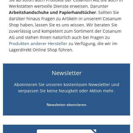
überzeugen durch ihre hervorragende
Werkstätten wertvolle Dienste erweisen. Darunter
Schutzwirkung, hohe Materialbeständigkeit und ihre
Arbeitshandschuhe und Papierhandtücher
. Sollten Sie
angenehme Handhabung – die perfekte Wahl für
darüber hinaus Fragen zu Artikeln in unserem Cosanum
professionelle, hygienische und sichere
Shop haben, lassen Sie es uns wissen. Wir beraten Sie
Anwendungen.
zuverlässig und kompetent zum Sortiment der Cosanum
AG und stehen Ihnen natürlich auch bei Fragen zu
Produkten anderer Hersteller
zu Verfügung, die wir im
Lagerdirekt Online Shop führen.
Newsletter
Abonnieren Sie unseren kostenlosen Newsletter und
verpassen Sie keine Neuigkeit oder Aktion mehr.
Newsletter abonnieren