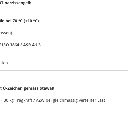
07 narzissengelb
le bei
70 °C (±10 °C)
assen)
/ ISO 3864 / ASR A1.3
iten
it
Ü-Zeichen gemäss
StawaR
- 30 kg Tragkraft / AZW bei gleichmässig verteilter Last