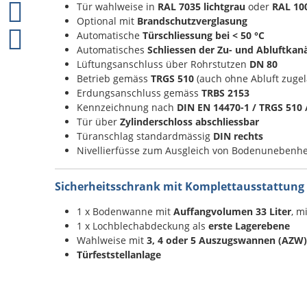
Tür wahlweise in
RAL 7035 lichtgrau
oder
RAL 10
Optional mit
Brandschutzverglasung
Automatische
Türschliessung bei
< 50 °C
Automatisches
Schliessen der Zu- und Abluftkanä
Lüftungsanschluss über Rohrstutzen
DN 80
Betrieb gemäss
TRGS 510
(auch ohne Abluft zugel
Erdungsanschluss gemäss
TRBS 2153
Kennzeichnung nach
DIN EN 14470-1 / TRGS 510 
Tür über
Zylinderschloss abschliessbar
Türanschlag standardmässig
DIN rechts
Nivellierfüsse zum Ausgleich von Bodenunebenhe
Sicherheitsschrank mit Komplettausstattung
1 x Bodenwanne mit
Auffangvolumen 33 Liter
, m
1 x Lochblechabdeckung als
erste Lagerebene
Wahlweise mit
3, 4 oder 5
Auszugswannen (AZW)
Türfeststellanlage