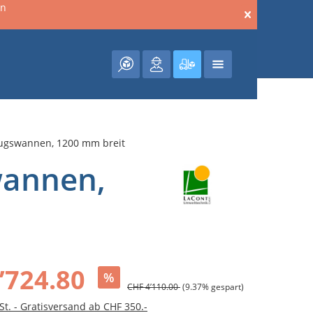
en
Warenkorb enthält 0 Posit
zugswannen, 1200 mm breit
wannen,
’724.80
%
CHF 4’110.00
(9.37% gespart)
St. - Gratisversand ab CHF 350.-