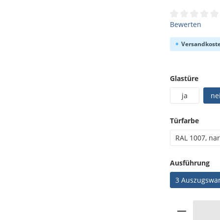
Durchschnittli
Bewerten
Versandkoste
auswä
Glastüre
ja
ne
auswä
Türfarbe
RAL 1007, na
au
Ausführung
3 Auszugswa
Produkt 