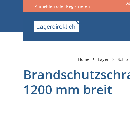
A
Anmelden
oder
Registrieren
springen
Zur Hauptnavigation springen
Home
Lager
Schrä
Brandschutzschr
1200 mm breit
Bildergalerie überspringen