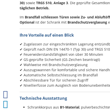
30)
sowie
TRGS 510, Anlage 3
. Die geprüfte Gesamtkon
täglichen Betrieb.
Im
Brandfall schliessen Türen sowie Zu- und Abluftö
Optional
ist der Schrank mit
Brandschutzverglasung
e
Ihre Vorteile auf einen Blick
✔ Zugelassen zur eingeschränkten Lagerung entzündba
✔ Geprüft nach DIN EN 14470-1 (Typ 30) und TRGS 510
✔ Feuerwiderstandsfähigkeit von über 30 Minuten
✔ GS-geprüfte Sicherheit (GS-Zeichen beantragt)
✔ Wahlweise mit Brandschutzverglasung
✔ Auszugswannen für komfortable und sichere Hand
✔ Automatische Selbstschliessung im Brandfall
✔ Abschliessbare Tür für sicheren Zugriff
✔ Nivellierfüsse zum Ausgleich von Bodenunebenheit
Technische Ausstattung
Schrankkorpus aus
B1-Material
, pulverbeschichte