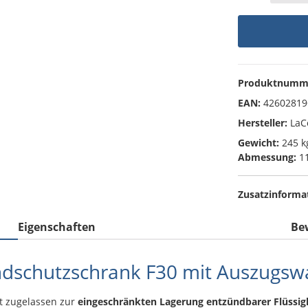
Produktnumm
EAN:
42602819
Hersteller:
LaC
Gewicht:
245 k
Abmessung:
11
Zusatzinforma
Eigenschaften
Be
ndschutzschrank F30 mit Auszugsw
t zugelassen zur
eingeschränkten Lagerung entzündbarer Flüssig