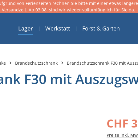
ufgrund von Ferienzeiten rechnen Sie bitte mit einer etwas länger
Versandzeit. Ab 03.08. sind wir wieder vollumfänglich für Sie da.
Lager
Werkstatt
Forst & Garten
nke
Brandschutzschrank
Brandschutzschrank F30 mit Aus
ank F30 mit Auszugs
CHF 3
Preise inkl. Mw