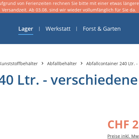
ufgrund von Ferienzeiten rechnen Sie bitte mit einer etwas länger
Versandzeit. Ab 03.08. sind wir wieder vollumfänglich für Sie da.
Lager
Werkstatt
Forst & Garten
Kunststoffbehälter
Abfallbehälter
Abfallcontainer 240 Ltr. 
40 Ltr. - verschiedene
CHF 2
Preise inkl. Mw