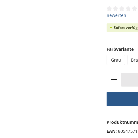
Durchschnittli
Bewerten
Sofort verfüg
a
Farbvariante
Grau
Br
Produkt 
Produktnumm
EAN:
80547571