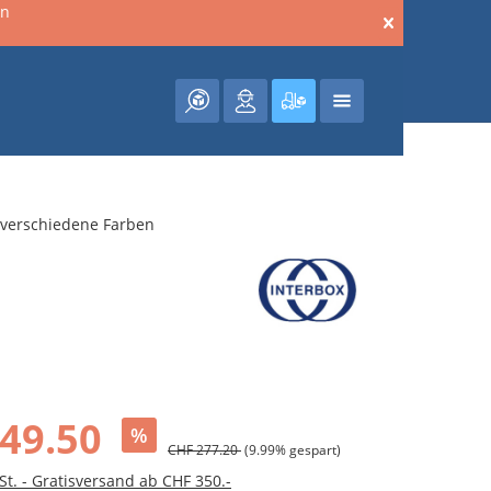
en
Warenkorb enthält 0 Posit
- verschiedene Farben
49.50
%
CHF 277.20
(9.99% gespart)
St. - Gratisversand ab CHF 350.-