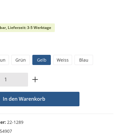
che Bewertung von 0 von 5 Sternen
bar, Lieferzeit: 3-5 Werktage
uswählen
aun
Grün
Gelb
Weiss
Blau
Anzahl: Gib den gewünschten Wert ein od
In den Warenkorb
er:
22-1289
54907