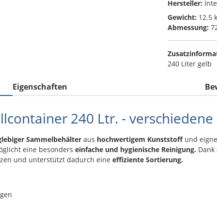
Hersteller:
Int
Gewicht:
12.5 
Abmessung:
72
Zusatzinforma
240 Liter gelb
Eigenschaften
Be
lcontainer 240 Ltr. - verschiedene
glebiger Sammelbehälter
aus
hochwertigem Kunststoff
und eignet
glicht eine besonders
einfache und hygienische Reinigung.
Dank
zen und unterstützt dadurch eine
effiziente Sortierung.
ngen