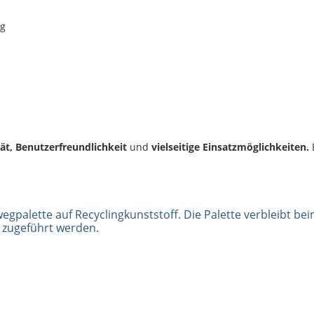
ng
tät, Benutzerfreundlichkeit
und
vielseitige Einsatzmöglichkeiten.
E
wegpalette auf Recyclingkunststoff. Die Palette verbleibt b
f zugeführt werden.