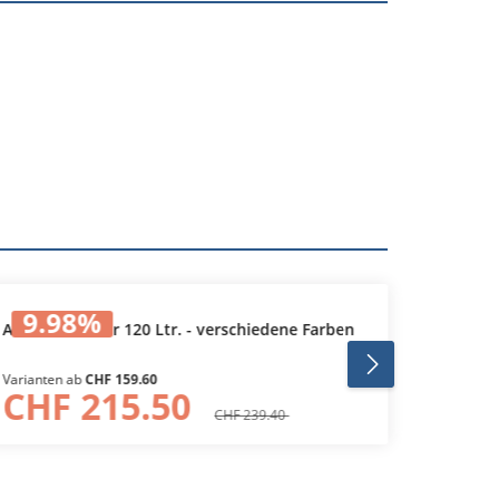
9.98
%
33
Abfallcontainer 120 Ltr. - verschiedene Farben
Abfallc
Varianten ab
CHF 159.60
CHF 215.50
CH
CHF 239.40