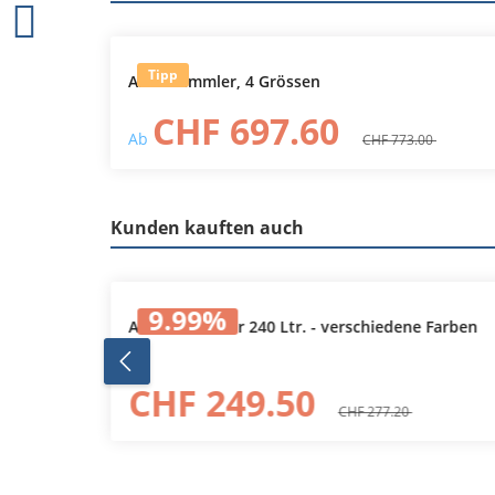
Produktgalerie überspringen
Tipp
Abfallsammler, 4 Grössen
CHF 697.60
Ab
CHF 773.00
Kunden kauften auch
Produktgalerie überspringen
9.99
%
für
Abfallcontainer 240 Ltr. - verschiedene Farben
 mm
CHF 249.50
CHF 277.20