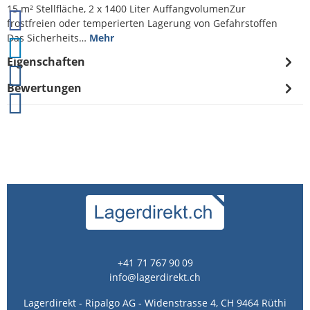
15 m² Stellfläche, 2 x 1400 Liter AuffangvolumenZur
frostfreien oder temperierten Lagerung von Gefahrstoffen
Das Sicherheits…
Mehr
Eigenschaften
Bewertungen
+41 71 767 90 09
info@lagerdirekt.ch
Lagerdirekt - Ripalgo AG - Widenstrasse 4, CH 9464 Rüthi