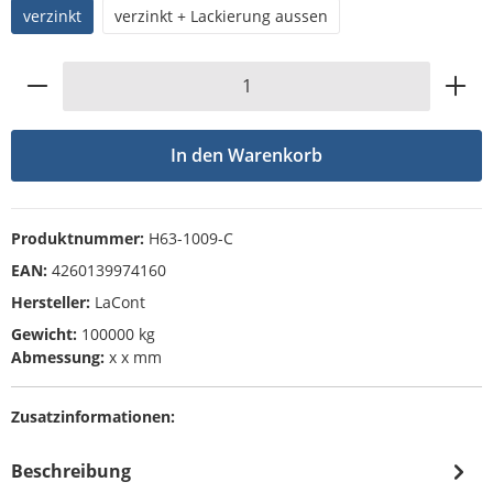
verzinkt
verzinkt + Lackierung aussen
Produkt Anzahl: Gib den gewünschten Wert
In den Warenkorb
Produktnummer:
H63-1009-C
EAN:
4260139974160
Hersteller:
LaCont
Gewicht:
100000 kg
Abmessung:
x x mm
Zusatzinformationen:
Beschreibung