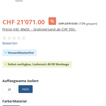
Bildergalerie überspringen
CHF 21’071.00
%
CHF 23’413.00
(10% gespart)
Preise inkl. MwSt. - Gratisversand ab CHF 350.-
Durchschnittliche Bewertung von 0 von 5 Sternen
Bewerten
Versandkostenfrei
Sofort verfügbar, Lieferzeit: 40-50 Werktage
auswählen
Auffangwanne isoliert
ja
nein
auswählen
Farbe/Material