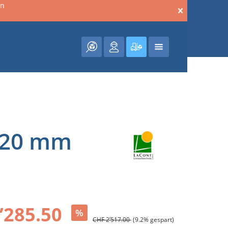
en
Warenkorb enthält 0 Posit
 220 mm
’285.50
%
CHF 2’517.00
(9.2% gespart)