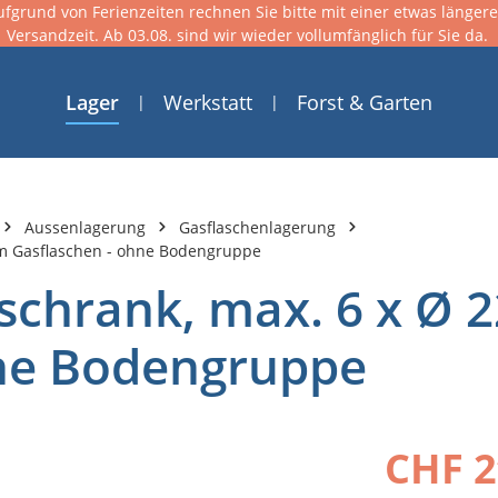
ufgrund von Ferienzeiten rechnen Sie bitte mit einer etwas länger
Versandzeit. Ab 03.08. sind wir wieder vollumfänglich für Sie da.
Lager
Werkstatt
Forst & Garten
Aussenlagerung
Gasflaschenlagerung
mm Gasflaschen - ohne Bodengruppe
schrank, max. 6 x Ø
hne Bodengruppe
CHF 2