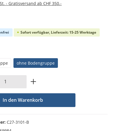
St. - Gratisversand ab CHF 350.-
che Bewertung von 0 von 5 Sternen
nfrei
Sofort verfügbar, Lieferzeit: 15-25 Werktage
swählen
uppe
ohne Bodengruppe
Anzahl: Gib den gewünschten Wert ein od
In den Warenkorb
er:
C27-3101-B
69984