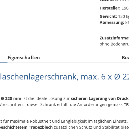
Hersteller:
LaC
Gewicht:
130 k
Abmessung:
86
Zusatzinforma
ohne Bodengrup
Eigenschaften
Be
laschenlagerschrank, max. 6 x Ø 
en Ø 220 mm
ist die ideale Lösung zur
sicheren Lagerung von Druck
Vorschriften – dieser Schrank erfüllt die Anforderungen gemäss
TR
t für maximale Robustheit und Langlebigkeit im täglichen Einsatz.
eschichtetem Trapezblech
zusätzlichen Schutz und Stabilität biet