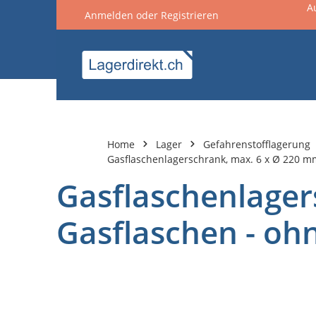
A
Anmelden
oder
Registrieren
springen
Zur Hauptnavigation springen
Home
Lager
Gefahrenstofflagerung
Gasflaschenlagerschrank, max. 6 x Ø 220 
Gasflaschenlager
Gasflaschen - o
Bildergalerie überspringen