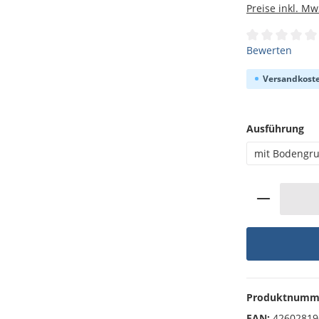
Preise inkl. Mw
Durchschnittli
Bewerten
Versandkoste
au
Ausführung
mit Bodengr
Produkt 
Produktnumm
EAN:
42602819