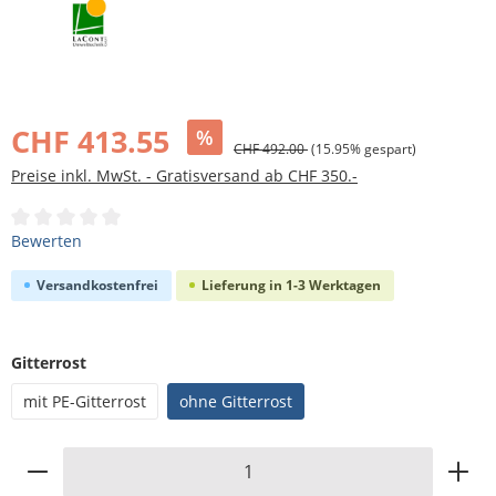
Bildergalerie überspringen
CHF 413.55
%
CHF 492.00
(15.95% gespart)
Preise inkl. MwSt. - Gratisversand ab CHF 350.-
Durchschnittliche Bewertung von 0 von 5 Sternen
Bewerten
Versandkostenfrei
Lieferung in 1-3 Werktagen
auswählen
Gitterrost
mit PE-Gitterrost
ohne Gitterrost
Produkt Anzahl: Gib den gewünschten Wert