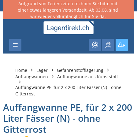
Aufgrund von Ferienzeiten rechnen Sie bitte mit
nhalt springen
einer etwas längeren Versandzeit. Ab 03.08. sind
wir wieder vollumfänglich für Sie da.
Warenk
Home
Lager
Gefahrenstofflagerung
Auffangwannen
Auffangwanne aus Kunststoff
Auffangwanne PE, für 2 x 200 Liter Fässer (N) - ohne
Gitterrost
Auffangwanne PE, für 2 x 200
Liter Fässer (N) - ohne
Gitterrost