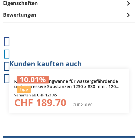
Eigenschaften
Bewertungen
Produktgalerie überspringen
Kunden kauften auch
Durchschnittliche Bewertung von 5 von 5 Sternen
10.01
%
Kunststoff-Auffangwanne für wassergefährdende
und aggressive Substanzen 1230 x 830 mm - 120
Tipp
Liter - ohne Gitterrost
Varianten ab
CHF 121.45
CHF 189.70
CHF 210.80