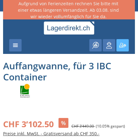
Aufgrund von Ferienzeiten rechnen Sie bitte mit
nhalt springen
einer etwas längeren Versandzeit. Ab 03.08. sind
wir wieder vollumfänglich für Sie da.
Warenk
Auffangwanne, für 3 IBC
Container
Bildergalerie überspringen
CHF 3’102.50
%
CHF 3’449.00
(10.05% gespart)
Preise inkl. MwSt. - Gratisversand ab CHF 350.-