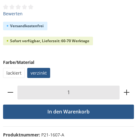
Durchschnittliche Bewertung von 0 von 5 Sternen
Bewerten
Versandkostenfrei
Sofort verfügbar, Lieferzeit: 60-70 Werktage
auswählen
Farbe/Material
lackiert
verzinkt
Produkt Anzahl: Gib den gewünschten Wert
In den Warenkorb
Produktnummer:
P21-1607-A