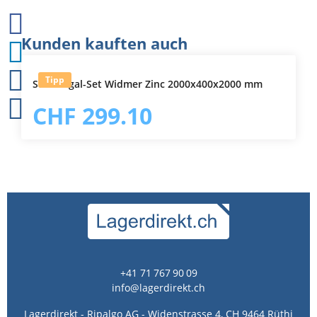
Produktgalerie überspringen
Kunden kauften auch
Tipp
Steckregal-Set Widmer Zinc 2000x400x2000 mm
CHF 299.10
+41 71 767 90 09
info@lagerdirekt.ch
Lagerdirekt - Ripalgo AG - Widenstrasse 4, CH 9464 Rüthi