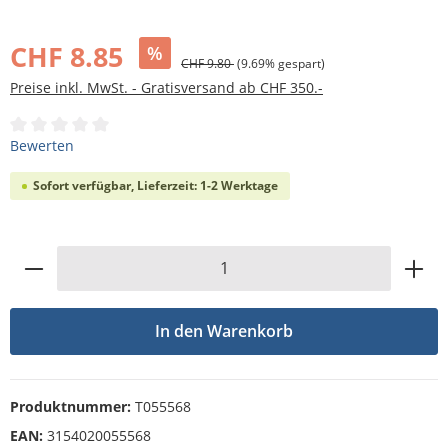
Bildergalerie überspringen
CHF 8.85
%
CHF 9.80
(9.69% gespart)
Preise inkl. MwSt. - Gratisversand ab CHF 350.-
Durchschnittliche Bewertung von 0 von 5 Sternen
Bewerten
Sofort verfügbar, Lieferzeit: 1-2 Werktage
Produkt Anzahl: Gib den gewünschten Wert
In den Warenkorb
Produktnummer:
T055568
EAN:
3154020055568