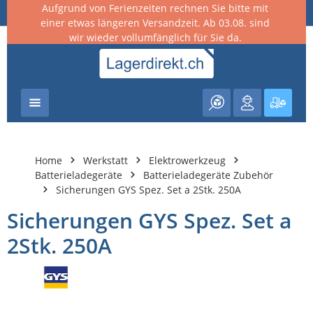
Aufgrund von Ferienzeiten rechnen Sie bitte mit
nhalt springen
einer etwas längeren Versandzeit. Ab 03.08. sind
wir wieder vollumfänglich für Sie da.
Warenk
Home
Werkstatt
Elektrowerkzeug
Batterieladegeräte
Batterieladegeräte Zubehör
Sicherungen GYS Spez. Set a 2Stk. 250A
Sicherungen GYS Spez. Set a
2Stk. 250A